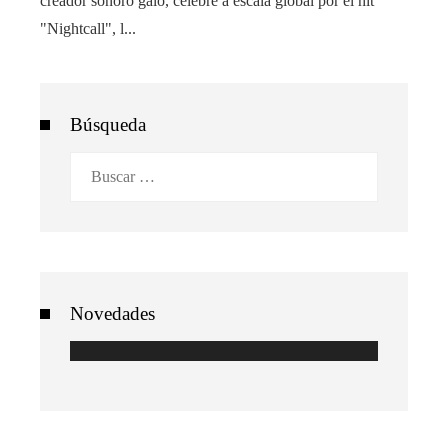
creador sonoro galo, célebre a escala global por el hit
"Nightcall", l...
Búsqueda
Buscar:
Novedades