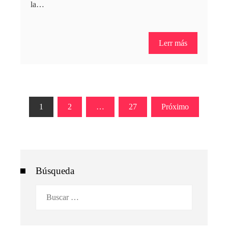
la…
Lerr más
Paginación
1
2
…
27
Próximo
de
entradas
Búsqueda
Buscar: