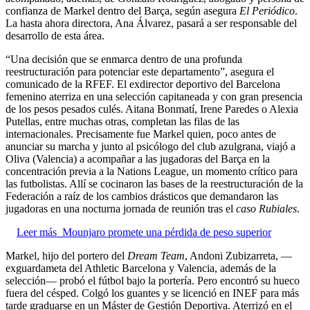
confianza de Markel dentro del Barça, según asegura
El Periódico
.
La hasta ahora directora, Ana Álvarez, pasará a ser responsable del
desarrollo de esta área.
“Una decisión que se enmarca dentro de una profunda
reestructuración para potenciar este departamento”, asegura el
comunicado de la RFEF. El exdirector deportivo del Barcelona
femenino aterriza en una selección capitaneada y con gran presencia
de los pesos pesados culés. Aitana Bonmatí, Irene Paredes o Alexia
Putellas, entre muchas otras, completan las filas de las
internacionales. Precisamente fue Markel quien, poco antes de
anunciar su marcha y junto al psicólogo del club azulgrana, viajó a
Oliva (Valencia) a acompañar a las jugadoras del Barça en la
concentración previa a la Nations League, un momento crítico para
las futbolistas. Allí se cocinaron las bases de la reestructuración de la
Federación a raíz de los cambios drásticos que demandaron las
jugadoras en una nocturna jornada de reunión tras el
caso Rubiales
.
Leer más
Mounjaro promete una pérdida de peso superior
Markel, hijo del portero del
Dream Team
, Andoni Zubizarreta, —
exguardameta del Athletic Barcelona y Valencia, además de la
selección— probó el fútbol bajo la portería. Pero encontró su hueco
fuera del césped. Colgó los guantes y se licenció en INEF para más
tarde graduarse en un Máster de Gestión Deportiva. Aterrizó en el