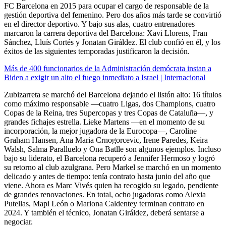
FC Barcelona en 2015 para ocupar el cargo de responsable de la
gestión deportiva del femenino. Pero dos años más tarde se convirtió
en el director deportivo. Y bajo sus alas, cuatro entrenadores
marcaron la carrera deportiva del Barcelona: Xavi Llorens, Fran
Sánchez, Lluís Cortés y Jonatan Giráldez. El club confió en él, y los
éxitos de las siguientes temporadas justificaron la decisión.
Más de 400 funcionarios de la Administración demócrata instan a
Biden a exigir un alto el fuego inmediato a Israel | Internacional
Zubizarreta se marchó del Barcelona dejando el listón alto: 16 títulos
como máximo responsable —cuatro Ligas, dos Champions, cuatro
Copas de la Reina, tres Supercopas y tres Copas de Cataluña—, y
grandes fichajes estrella. Lieke Martens —en el momento de su
incorporación, la mejor jugadora de la Eurocopa—, Caroline
Graham Hansen, Ana Maria Crnogorcevic, Irene Paredes, Keira
Walsh, Salma Paralluelo y Ona Batlle son algunos ejemplos. Incluso
bajo su liderato, el Barcelona recuperó a Jennifer Hermoso y logró
su retorno al club azulgrana. Pero Markel se marchó en un momento
delicado y antes de tiempo: tenía contrato hasta junio del año que
viene. Ahora es Marc Vivés quien ha recogido su legado, pendiente
de grandes renovaciones. En total, ocho jugadoras como Alexia
Putellas, Mapi León o Mariona Caldentey terminan contrato en
2024. Y también el técnico, Jonatan Giráldez, deberá sentarse a
negociar.