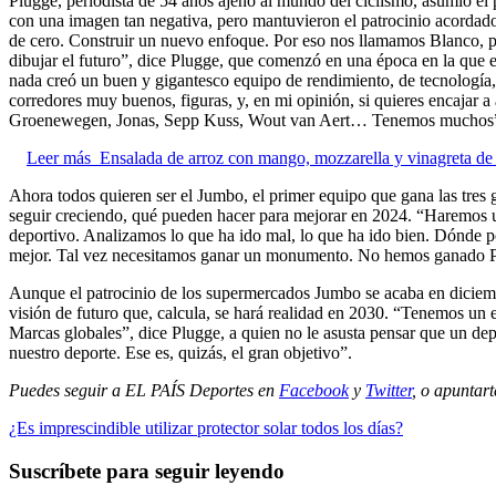
Plugge, periodista de 54 años ajeno al mundo del ciclismo, asumió el
con una imagen tan negativa, pero mantuvieron el patrocinio acordad
de cero. Construir un nuevo enfoque. Por eso nos llamamos Blanco, porq
dibujar el futuro”, dice Plugge, que comenzó en una época en la que e
nada creó un buen y gigantesco equipo de rendimiento, de tecnología, 
corredores muy buenos, figuras, y, en mi opinión, si quieres encajar a
Groenewegen, Jonas, Sepp Kuss, Wout van Aert… Tenemos muchos
Leer más
Ensalada de arroz con mango, mozzarella y vinagreta de 
Ahora todos quieren ser el Jumbo, el primer equipo que gana las tres 
seguir creciendo, qué pueden hacer para mejorar en 2024. “Haremos 
deportivo. Analizamos lo que ha ido mal, lo que ha ido bien. Dónde po
mejor. Tal vez necesitamos ganar un monumento. No hemos ganado 
Aunque el patrocinio de los supermercados Jumbo se acaba en diciemb
visión de futuro que, calcula, se hará realidad en 2030. “Tenemos un
Marcas globales”, dice Plugge, a quien no le asusta pensar que un dep
nuestro deporte. Ese es, quizás, el gran objetivo”.
Puedes seguir a EL PAÍS Deportes en
Facebook
y
Twitter
, o apuntart
¿Es imprescindible utilizar protector solar todos los días?
Suscríbete para seguir leyendo