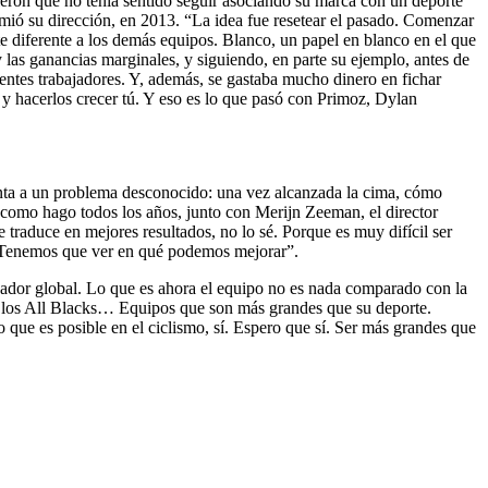
ieron que no tenía sentido seguir asociando su marca con un deporte
mió su dirección, en 2013. “La idea fue resetear el pasado. Comenzar
te diferente a los demás equipos. Blanco, un papel en blanco en el que
las ganancias marginales, y siguiendo, en parte su ejemplo, antes de
entes trabajadores. Y, además, se gastaba mucho dinero en fichar
s y hacerlos crecer tú. Y eso es lo que pasó con Primoz, Dylan
renta a un problema desconocido: una vez alcanzada la cima, cómo
como hago todos los años, junto con Merijn Zeeman, el director
traduce en mejores resultados, no lo sé. Porque es muy difícil ser
Tenemos que ver en qué podemos mejorar”.
ador global. Lo que es ahora el equipo no es nada comparado con la
en los All Blacks… Equipos que son más grandes que su deporte.
que es posible en el ciclismo, sí. Espero que sí. Ser más grandes que