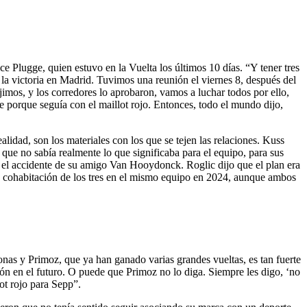
Plugge, quien estuvo en la Vuelta los últimos 10 días. “Y tener tres
r la victoria en Madrid. Tuvimos una reunión el viernes 8, después del
imos, y los corredores lo aprobaron, vamos a luchar todos por ello,
 porque seguía con el maillot rojo. Entonces, todo el mundo dijo,
realidad, son los materiales con los que se tejen las relaciones. Kuss
 que no sabía realmente lo que significaba para el equipo, para sus
 el accidente de su amigo Van Hooydonck. Roglic dijo que el plan era
 la cohabitación de los tres en el mismo equipo en 2024, aunque ambos
nas y Primoz, que ya han ganado varias grandes vueltas, es tan fuerte
ión en el futuro. O puede que Primoz no lo diga. Siempre les digo, ‘no
ot rojo para Sepp”.