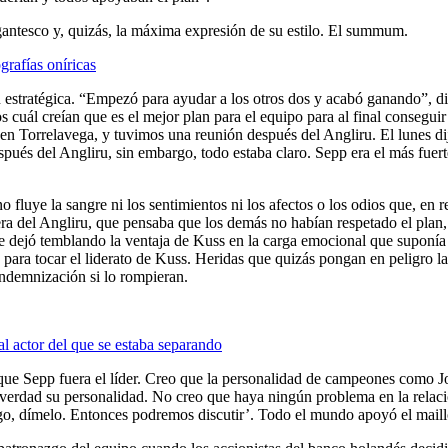
antesco y, quizás, la máxima expresión de su estilo. El summum.
grafías oníricas
tratégica. “Empezó para ayudar a los otros dos y acabó ganando”, dice 
 cuál creían que es el mejor plan para el equipo para al final consegui
en Torrelavega, y tuvimos una reunión después del Angliru. El lunes dij
ués del Angliru, sin embargo, todo estaba claro. Sepp era el más fuerte
no fluye la sangre ni los sentimientos ni los afectos o los odios que, en 
era del Angliru, que pensaba que los demás no habían respetado el plan,
e dejó temblando la ventaja de Kuss en la carga emocional que suponía
no para tocar el liderato de Kuss. Heridas que quizás pongan en peligro
indemnización si lo rompieran.
al actor del que se estaba separando
ue Sepp fuera el líder. Creo que la personalidad de campeones como Jo
de verdad su personalidad. No creo que haya ningún problema en la relac
algo, dímelo. Entonces podremos discutir’. Todo el mundo apoyó el maill