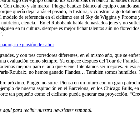
 patronazgo del equipo cuando los accionistas del banco holandés decid
o. Con dinero y sin marca, Plugge bautizó Blanco al equipo cuando asu
ue quería dejar atrás el pasado, la historia, y construir algo totalmen
l modelo de referencia en el ciclismo era el Sky de Wiggins y Froome y 
nutrición, ciencia. “En el Rabobank había demasiados jefes y no sufici
 alguien en tu cultura, siempre es mejor fichar talentos aún no florecido
”.
naranja: explosión de sabor
grandes, y con tres corredores diferentes, en el mismo año, que se enf
una evaluación como siempre. Ya empecé después del Tour de Francia, 
demos mejorar para el año que viene. Intentamos ser mejores. Si eso se 
París-Roubaix, no hemos ganado Flandes… También somos humildes. 
re próximo, Plugge no sufre. Piensa en un futuro con un gran patrocin
 ejemplo de nuestra aspiración en el Barcelona, en los Chicago Bulls, 
orte tan pequeño como el ciclismo pueda generar esa proyección. “Creo 
e aquí para recibir
nuestra newsletter semanal
.