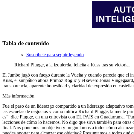
Tabla de contenido
Suscríbete para seguir leyendo
Richard Plugge, a la izquierda, felicita a Kuss tras su victoria.
El Jumbo jugó con fuego durante la Vuelta y cuando parecía que el inc
Kuss, el simpático ahora Primoz Roglic y el severo Jonas Vingegaard, 
transparencia, aparente honestidad y claridad de expresión en castella
Más información
Fue el paso de un liderazgo compartido a un liderazgo adaptativo to
las escuelas de negocios y como ratifica Richard Plugge, la mente pri
es”, dice Plugge, en una entrevista con EL PAÍS en Guadarrama. “Para 
lecciones de cómo lo hacemos. No digo que sirva también para otras o
final. Nos ponemos un objetivo y preguntamos a todos cómo alcanzarlo
puedes aportar para alcanzar ese objetivo? Preguntamos a todos qué q