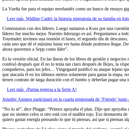
La Vuelta fue para el equipo neerlandés como un banco de ensayo gig
Leer más
Widline Cadet: la historia migratoria de su familia en foto
Comenzaron con dos líderes. Luego sumaron a Kuss por una cuestión es
líderes fue mucho mejor. Nuestro liderazgo es así. Preguntamos a todos
Tourmalet; tuvimos una reunión el lunes, el segundo día de descanso, 
cada uno que dé el máximo hasta ver hasta dónde podemos llegar. Desp
ahora queremos a Sepp como líder”.
Es la versión oficial. En las líneas de los libros de gestión y negocios 
confesó después que él no lo tenía tan claro después de Bejes, la vísp
compañeros, para los jefes… Vingegaard justificó su ataque lejano qu
que atacaría él en los últimos metros solamente para ganar la etapa, 
tienen contrato de larga duración con el Jumbo y deberían pagar una 
Leer más
¡Parma regresa a la Serie A!
Jennifer Aniston participará en la cuarta temporada de ‘Friends’ junto 
“No lo sé”, dice Plugge. “Primoz apoyaba el plan. Dijo que apoyaba q
que no sienten celos si otro está con el maillot rojo. Eso demuestra 
quiero gastar energía pensando lo que tú piensas, así que si piensas 