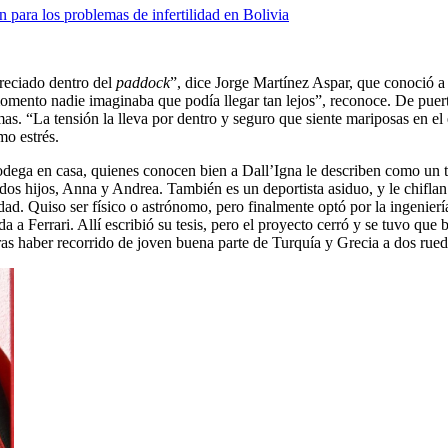
n para los problemas de infertilidad en Bolivia
preciado dentro del
paddock
”, dice Jorge Martínez Aspar, que conoció a
momento nadie imaginaba que podía llegar tan lejos”, reconoce. De puer
. “La tensión la lleva por dentro y seguro que siente mariposas en el 
mo estrés.
dega en casa, quienes conocen bien a Dall’Igna le describen como un tip
os hijos, Anna y Andrea. También es un deportista asiduo, y le chiflan l
dad. Quiso ser físico o astrónomo, pero finalmente optó por la ingenier
 a Ferrari. Allí escribió su tesis, pero el proyecto cerró y se tuvo que
as haber recorrido de joven buena parte de Turquía y Grecia a dos rued