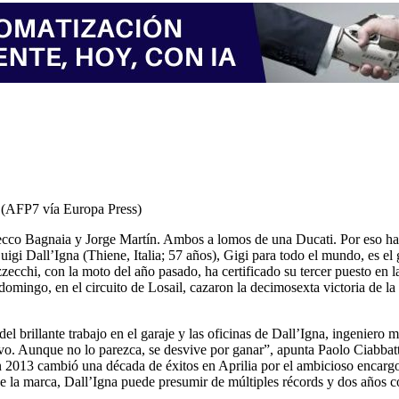
 (AFP7 vía Europa Press)
cco Bagnaia y Jorge Martín. Ambos a lomos de una Ducati. Por eso hay
gi Dall’Igna (Thiene, Italia; 57 años), Gigi para todo el mundo, es el 
chi, con la moto del año pasado, ha certificado su tercer puesto en la 
omingo, en el circuito de Losail, cazaron la decimosexta victoria de la
del brillante trabajo en el garaje y las oficinas de Dall’Igna, ingenier
vo. Aunque no lo parezca, se desvive por ganar”, apunta Paolo Ciabbatt
2013 cambió una década de éxitos en Aprilia por el ambicioso encargo 
de la marca, Dall’Igna puede presumir de múltiples récords y dos años