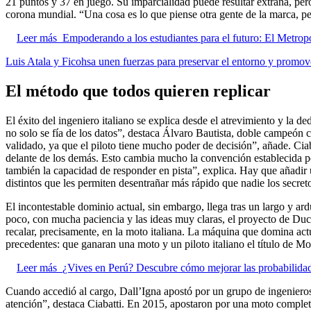
21 puntos y 37 en juego. Su imparcialidad puede resultar extraña, pero
corona mundial. “Una cosa es lo que piense otra gente de la marca, pe
Leer más
Empoderando a los estudiantes para el futuro: El Metro
Luis Atala y Ficohsa unen fuerzas para preservar el entorno y promove
El método que todos quieren replicar
El éxito del ingeniero italiano se explica desde el atrevimiento y la de
no solo se fía de los datos”, destaca Álvaro Bautista, doble campeón 
validado, ya que el piloto tiene mucho poder de decisión”, añade. Cia
delante de los demás. Esto cambia mucho la convención establecida por
también la capacidad de responder en pista”, explica. Hay que añadir
distintos que les permiten desentrañar más rápido que nadie los secret
El incontestable dominio actual, sin embargo, llega tras un largo y 
poco, con mucha paciencia y las ideas muy claras, el proyecto de Du
recalar, precisamente, en la moto italiana. La máquina que domina act
precedentes: que ganaran una moto y un piloto italiano el título de M
Leer más
¿Vives en Perú? Descubre cómo mejorar las probabilidad
Cuando accedió al cargo, Dall’Igna apostó por un grupo de ingenieros 
atención”, destaca Ciabatti. En 2015, apostaron por una moto comple