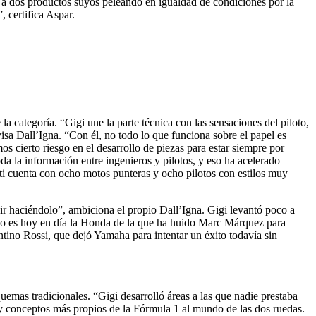
ve a dos productos suyos peleando en igualdad de condiciones por la
 certifica Aspar.
la categoría. “Gigi une la parte técnica con las sensaciones del piloto,
sa Dall’Igna. “Con él, no todo lo que funciona sobre el papel es
 cierto riesgo en el desarrollo de piezas para estar siempre por
a la información entre ingenieros y pilotos, y eso ha acelerado
ti cuenta con ocho motos punteras y ocho pilotos con estilos muy
ir haciéndolo”, ambiciona el propio Dall’Igna. Gigi levantó poco a
 lo es hoy en día la Honda de la que ha huido Marc Márquez para
tino Rossi, que dejó Yamaha para intentar un éxito todavía sin
emas tradicionales. “Gigi desarrolló áreas a las que nadie prestaba
y conceptos más propios de la Fórmula 1 al mundo de las dos ruedas.