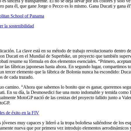
 es sincera y transparente. Él no se deja llevar por los colores y solo 
ro para él, que gane Jorge o Pecco es lo mismo. Gana Ducati y gana él”,
politan School of Panama
r la sostenibilidad
dicación. La clave está en su método de trabajo revolucionario dentro de 
con Ducati en el Mundial de Superbike, un proyecto que también supervi
bbati resume su fórmula en dos elementos esenciales. “Primero, aceptamos
 las fábricas japonesas hasta ahora. En segundo lugar, compartimos tod
 un tercer elemento que la fábrica de Bolonia nunca ha escondido: Duca
os de cada trazado.
arduo camino. “Ahora que sabemos lo bonito que es ganar, queremos segu
cati. En su día, la Desmosedici fue una moto indomable y temida como
ualmente MotoGP nació de las cenizas del proyecto fallido junto a Valen
otoGP.
es de éxito en la FIV
jóvenes muy capaces y lideró a la tropa boloñesa saliéndose de los esqu
tamente nueva que por primera vez introdujo elementos aerodinámicos 