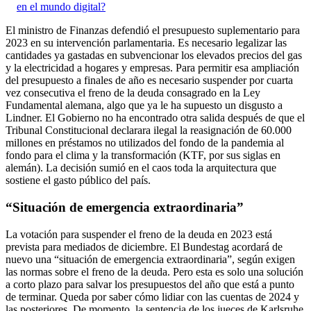
en el mundo digital?
El ministro de Finanzas defendió el presupuesto suplementario para
2023 en su intervención parlamentaria. Es necesario legalizar las
cantidades ya gastadas en subvencionar los elevados precios del gas
y la electricidad a hogares y empresas. Para permitir esa ampliación
del presupuesto a finales de año es necesario suspender por cuarta
vez consecutiva el freno de la deuda consagrado en la Ley
Fundamental alemana, algo que ya le ha supuesto un disgusto a
Lindner. El Gobierno no ha encontrado otra salida después de que el
Tribunal Constitucional declarara ilegal la reasignación de 60.000
millones en préstamos no utilizados del fondo de la pandemia al
fondo para el clima y la transformación (KTF, por sus siglas en
alemán). La decisión sumió en el caos toda la arquitectura que
sostiene el gasto público del país.
“Situación de emergencia extraordinaria”
La votación para suspender el freno de la deuda en 2023 está
prevista para mediados de diciembre. El Bundestag acordará de
nuevo una “situación de emergencia extraordinaria”, según exigen
las normas sobre el freno de la deuda. Pero esta es solo una solución
a corto plazo para salvar los presupuestos del año que está a punto
de terminar. Queda por saber cómo lidiar con las cuentas de 2024 y
las posteriores. De momento, la sentencia de los jueces de Karlsruhe