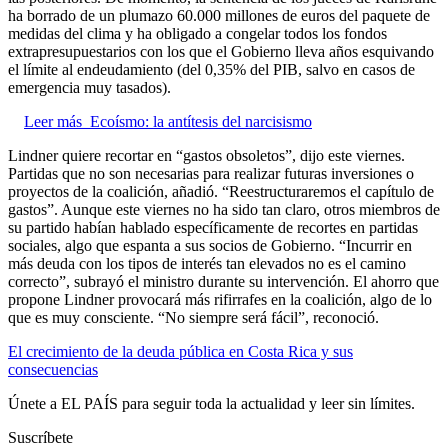
ha borrado de un plumazo 60.000 millones de euros del paquete de
medidas del clima y ha obligado a congelar todos los fondos
extrapresupuestarios con los que el Gobierno lleva años esquivando
el límite al endeudamiento (del 0,35% del PIB, salvo en casos de
emergencia muy tasados).
Leer más
Ecoísmo: la antítesis del narcisismo
Lindner quiere recortar en “gastos obsoletos”, dijo este viernes.
Partidas que no son necesarias para realizar futuras inversiones o
proyectos de la coalición, añadió. “Reestructuraremos el capítulo de
gastos”. Aunque este viernes no ha sido tan claro, otros miembros de
su partido habían hablado específicamente de recortes en partidas
sociales, algo que espanta a sus socios de Gobierno. “Incurrir en
más deuda con los tipos de interés tan elevados no es el camino
correcto”, subrayó el ministro durante su intervención. El ahorro que
propone Lindner provocará más rifirrafes en la coalición, algo de lo
que es muy consciente. “No siempre será fácil”, reconoció.
El crecimiento de la deuda pública en Costa Rica y sus
consecuencias
Únete a EL PAÍS para seguir toda la actualidad y leer sin límites.
Suscríbete