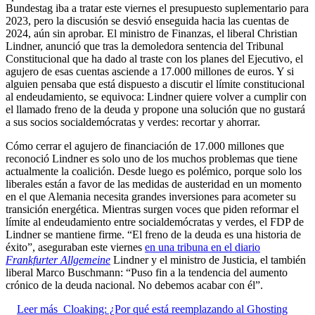
Bundestag iba a tratar este viernes el presupuesto suplementario para
2023, pero la discusión se desvió enseguida hacia las cuentas de
2024, aún sin aprobar. El ministro de Finanzas, el liberal Christian
Lindner, anunció que tras la demoledora sentencia del Tribunal
Constitucional que ha dado al traste con los planes del Ejecutivo, el
agujero de esas cuentas asciende a 17.000 millones de euros. Y si
alguien pensaba que está dispuesto a discutir el límite constitucional
al endeudamiento, se equivoca: Lindner quiere volver a cumplir con
el llamado freno de la deuda y propone una solución que no gustará
a sus socios socialdemócratas y verdes: recortar y ahorrar.
Cómo cerrar el agujero de financiación de 17.000 millones que
reconoció Lindner es solo uno de los muchos problemas que tiene
actualmente la coalición. Desde luego es polémico, porque solo los
liberales están a favor de las medidas de austeridad en un momento
en el que Alemania necesita grandes inversiones para acometer su
transición energética. Mientras surgen voces que piden reformar el
límite al endeudamiento entre socialdemócratas y verdes, el FDP de
Lindner se mantiene firme. “El freno de la deuda es una historia de
éxito”, aseguraban este viernes
en una tribuna en el diario
Frankfurter Allgemeine
Lindner y el ministro de Justicia, el también
liberal Marco Buschmann: “Puso fin a la tendencia del aumento
crónico de la deuda nacional. No debemos acabar con él”.
Leer más
Cloaking: ¿Por qué está reemplazando al Ghosting