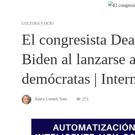
CULTURA Y OCIO
El congresista Dea
Biden al lanzarse a
demócratas | Inter
Adara Lomeli Soto
273