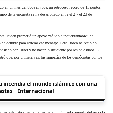
ado en un mes del 86% al 75%, un retroceso récord de 11 puntos
mpo de la encuesta se ha desarrollado entre el 2 y el 23 de
bre, Biden prometió un apoyo “sólido e inquebrantable” de
18 de octubre para reiterar ese mensaje. Pero Biden ha recibido
asiado con Israel y no hacer lo suficiente por los palestinos. A
tró que, por primera vez, las simpatías de los demócratas por los
a incendia el mundo islámico con una
estas | Internacional
iones estadísticamente fiables para ningún subconjunto del período