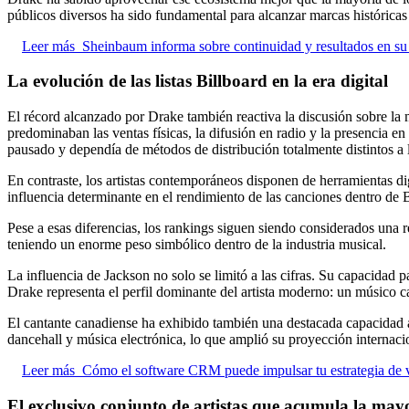
públicos diversos ha sido fundamental para alcanzar marcas históricas
Leer más
Sheinbaum informa sobre continuidad y resultados en su 
La evolución de las listas Billboard en la era digital
El récord alcanzado por Drake también reactiva la discusión sobre la
predominaban las ventas físicas, la difusión en radio y la presencia
pausado y dependía de métodos de distribución totalmente distintos a l
En contraste, los artistas contemporáneos disponen de herramientas d
influencia determinante en el rendimiento de las canciones dentro de 
Pese a esas diferencias, los rankings siguen siendo considerados una 
teniendo un enorme peso simbólico dentro de la industria musical.
La influencia de Jackson no solo se limitó a las cifras. Su capacidad 
Drake representa el perfil dominante del artista moderno: un músico 
El cantante canadiense ha exhibido también una destacada capacidad a
dancehall y música electrónica, lo que amplió su proyección internaci
Leer más
Cómo el software CRM puede impulsar tu estrategia de 
El exclusivo conjunto de artistas que acumula la ma