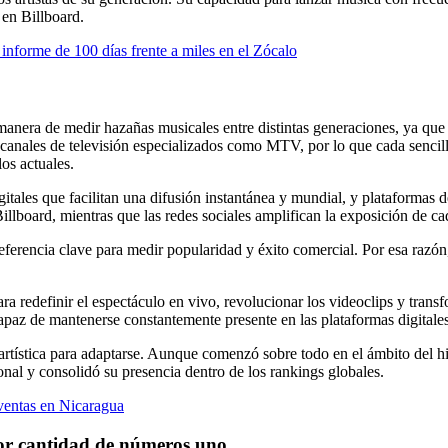
 en Billboard.
informe de 100 días frente a miles en el Zócalo
 manera de medir hazañas musicales entre distintas generaciones, ya que
 en canales de televisión especializados como MTV, por lo que cada sen
os actuales.
igitales que facilitan una difusión instantánea y mundial, y plataform
Billboard, mientras que las redes sociales amplifican la exposición de c
referencia clave para medir popularidad y éxito comercial. Por esa raz
para redefinir el espectáculo en vivo, revolucionar los videoclips y tran
capaz de mantenerse constantemente presente en las plataformas digital
rtística para adaptarse. Aunque comenzó sobre todo en el ámbito del h
onal y consolidó su presencia dentro de los rankings globales.
ventas en Nicaragua
yor cantidad de números uno