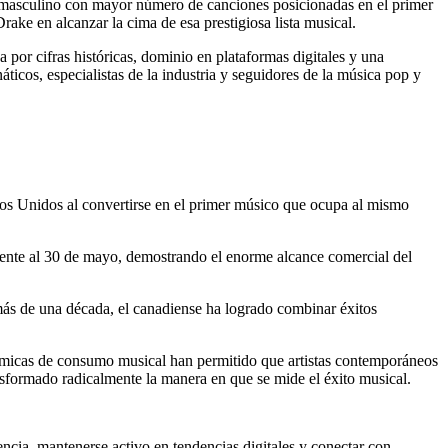
ta masculino con mayor número de canciones posicionadas en el primer
ake en alcanzar la cima de esa prestigiosa lista musical.
por cifras históricas, dominio en plataformas digitales y una
icos, especialistas de la industria y seguidores de la música pop y
ados Unidos al convertirse en el primer músico que ocupa al mismo
iente al 30 de mayo, demostrando el enorme alcance comercial del
más de una década, el canadiense ha logrado combinar éxitos
ámicas de consumo musical han permitido que artistas contemporáneos
ansformado radicalmente la manera en que se mide el éxito musical.
ncia, mantenerse activo en tendencias digitales y conectar con