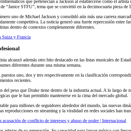
 emblemáticos que pertenecían a Jackson al establecerse como el artis
 de “Janice STFU”, tema que se convirtió en la decimocuarta pieza de Dr
número uno de Michael Jackson y consolidó aún más una carrera marcada 
amente competitiva. La noticia generó una fuerte repercusión entre fanát
stas dentro de contextos completamente diferentes.
n Suiza y Francia
ofesional
tista alcanzó además otro hito destacado en las listas musicales de Est
álbumes diferentes durante una misma semana.
uestos uno, dos y tres respectivamente en la clasificación correspond
mientos recientes.
del peso que Drake tiene dentro de la industria actual. A lo largo de 
égicas que le han permitido mantenerse en la cima del mercado global.
able para millones de seguidores alrededor del mundo, las nuevas din
las reproducciones en streaming y la viralidad en redes sociales han tr
 acusación de conflicto de intereses y abuso de poder | Internacional
 artistas de su generación. Su capacidad para lanzar música con frecue