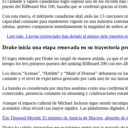
El cantante y rapero canadiense logró superar uno de los récords más
puesto del Billboard Hot 100, hazaña que se confirmó gracias al éxito
Con esta marca, el intérprete canadiense dejó atrás las 13 canciones 
capacidad constante para mantenerse vigente en una industria extremad
urbana, quienes compararon inmediatamente la magnitud de ambos arti
Leer más
Lluvias torrenciales han dejado al menos siete muertos e
Drake inicia una etapa renovada en su trayectoria pr
El logro obtenido por Drake no surgió de manera aislada, ya que el ar
tiempo los tres primeros puestos del ranking Billboard 200 con tres 
Los discos “Iceman”, “Habibti” y “Maid of Honour” debutaron en los p
cantante y el nivel de expectativa generado por cada uno de sus lanza
La hazaña es considerada por muchos analistas como una confirmación 
comerciales, presencia constante en streaming y colaboraciones estrat
Aunque el impacto cultural de Michael Jackson sigue siendo incompar
acumulen cifras récord con mayor rapidez. Las plataformas digitales, 
Éric Dupond-Moretti: El ministro de Justicia de Macron, absuelto de la
Drake ha sabido aprovechar ese ecosistema mejor que la mayoría de los