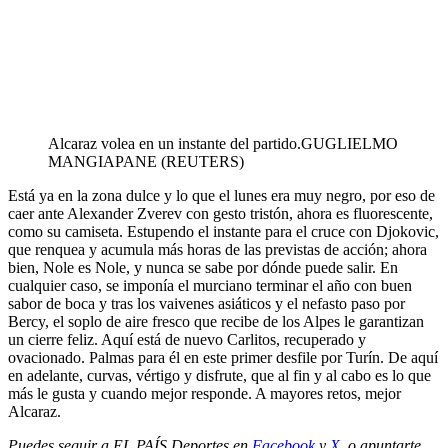
Alcaraz volea en un instante del partido.
GUGLIELMO
MANGIAPANE (REUTERS)
Está ya en la zona dulce y lo que el lunes era muy negro, por eso de
caer ante Alexander Zverev con gesto tristón, ahora es fluorescente,
como su camiseta. Estupendo el instante para el cruce con Djokovic,
que renquea y acumula más horas de las previstas de acción; ahora
bien, Nole es Nole, y nunca se sabe por dónde puede salir. En
cualquier caso, se imponía el murciano terminar el año con buen
sabor de boca y tras los vaivenes asiáticos y el nefasto paso por
Bercy, el soplo de aire fresco que recibe de los Alpes le garantizan
un cierre feliz. Aquí está de nuevo Carlitos, recuperado y
ovacionado. Palmas para él en este primer desfile por Turín. De aquí
en adelante, curvas, vértigo y disfrute, que al fin y al cabo es lo que
más le gusta y cuando mejor responde. A mayores retos, mejor
Alcaraz.
Puedes seguir a EL PAÍS Deportes en
Facebook
y
X
, o apuntarte