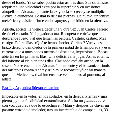
desde el fondo. Ya se sabe: podría estar así tres días. Sus sartenazos
adquieren una velocidad extra por la superficie y en ocasiones
atropellan a Alcaraz, que ante la exigencia se crece y se multiplica.
Activa la cilindrada. Bestial lo de esas piernas. De nuevo, un tenista
meteórico y elástico, firme en los apoyos y decidido en la ofensiva.
Aprieta, aprieta, le viene a decir una y otra vez Juan Carlos Ferrero
desde el costado. Y el jugador actúa. Recupera ese
drive
que
desprende fuego y al que temen las pelotas. Castigo, castigo. Más
castigo. Pobrecillas. ¿Qué te hemos hecho, Carlitos? Vuelve ese
brazo derecho demoledor de la primera mitad de la temporada y esas
carreras que a unos pocos metros de distancia, impresionan. Bocas
abiertas en las primeras filas. Una delicia verle jugar. Así es el tenis,
del infierno al cielo en unos días. Casi todo está ahí arriba, en la
sesera. No se encontraba Alcaraz últimamente y el balsámico triunfo
del miércoles contra Andrey Rublev le reconstituyó de tal manera
que ante Medvedev, rival inmenso, se ve de nuevo al portento, al
artista.
Brasil y Argentina lideran el camino
Impecable en la volea, en los cortados, en la dejada. Piernas y más
piernas, y una flexibilidad extraordinaria. Suelta un
¡vamooooos!
con voz quebrada que lo escuchan en Milán y después de clavar un
pasante cruzado demoledor, tras un intercambio de campanillas, 33