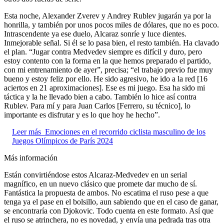
Esta noche, Alexander Zverev y Andrey Rublev jugarán ya por la
honrilla, y también por unos pocos miles de dólares, que no es poco.
Intrascendente ya ese duelo, Alcaraz sonríe y luce dientes.
Inmejorable señal. Si él se lo pasa bien, el resto también. Ha clavado
el plan. “Jugar contra Medvedev siempre es difícil y duro, pero
estoy contento con la forma en la que hemos preparado el partido,
con mi entrenamiento de ayer”, precisa; “el trabajo previo fue muy
bueno y estoy feliz por ello. He sido agresivo, he ido a la red [16
aciertos en 21 aproximaciones]. Ese es mi juego. Esa ha sido mi
táctica y la he llevado bien a cabo. También lo hice así contra
Rublev. Para mí y para Juan Carlos [Ferrero, su técnico], lo
importante es disfrutar y es lo que hoy he hecho”.
Leer más
Emociones en el recorrido ciclista masculino de los
Juegos Olímpicos de París 2024
Más información
Están convirtiéndose estos Alcaraz-Medvedev en un serial
magnífico, en un nuevo clásico que promete dar mucho de sí.
Fantástica la propuesta de ambos. No escatima el ruso pese a que
tenga ya el pase en el bolsillo, aun sabiendo que en el caso de ganar,
se encontraría con Djokovic. Todo cuenta en este formato. Así que
el ruso se atrinchera, no es novedad, y envía una pedrada tras otra