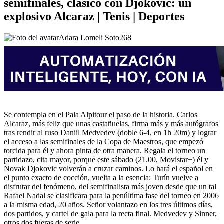
semifinales, clásico con Djokovic: un
explosivo Alcaraz | Tenis | Deportes
Adara Lomeli Soto
268
Se contempla en el Pala Alpitour el paso de la historia. Carlos
Alcaraz, más feliz que unas castañuelas, firma más y más autógrafos
tras rendir al ruso Daniil Medvedev (doble 6-4, en 1h 20m) y lograr
el acceso a las semifinales de la Copa de Maestros, que empezó
torcida para él y ahora pinta de otra manera. Regala el torneo un
partidazo, cita mayor, porque este sábado (21.00, Movistar+) él y
Novak Djokovic volverán a cruzar caminos. Lo hará el español en
el punto exacto de cocción, vuelta a la esencia: Turín vuelve a
disfrutar del fenómeno, del semifinalista más joven desde que un tal
Rafael Nadal se clasificara para la penúltima fase del torneo en 2006
a la misma edad, 20 años. Señor volantazo en los tres últimos días,
dos partidos, y cartel de gala para la recta final. Medvedev y Sinner,
otros dos fueras de serie.