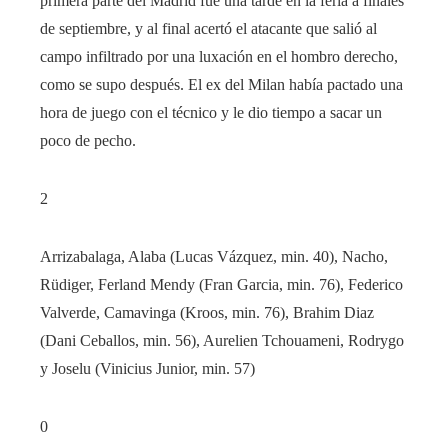
primera parte del Madrid fue una tarde en la feria a finales
de septiembre, y al final acertó el atacante que salió al
campo infiltrado por una luxación en el hombro derecho,
como se supo después. El ex del Milan había pactado una
hora de juego con el técnico y le dio tiempo a sacar un
poco de pecho.
2
Arrizabalaga, Alaba (Lucas Vázquez, min. 40), Nacho,
Rüdiger, Ferland Mendy (Fran Garcia, min. 76), Federico
Valverde, Camavinga (Kroos, min. 76), Brahim Diaz
(Dani Ceballos, min. 56), Aurelien Tchouameni, Rodrygo
y Joselu (Vinicius Junior, min. 57)
0