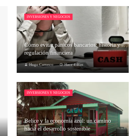
INVERSIONES Y NEGOCIOS
Cómo evitar pánicos bancarios: historia y
regulación financiera
Hugo Carrasco
Hace 4 días
INVERSIONES Y NEGOCIOS
Belice y la economía azul: un camino
hacia el desarrollo sostenible