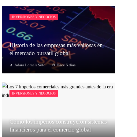
INVERSIONES Y NEGOCIOS
Historia de las empresas más valiosas en
el mercado bursátil global
Adara Lomeli Soto
Hace 6 días
INVERSIONES Y NEGOCIOS
Cómo los imperios construyeron sistemas
financieros para el comercio global