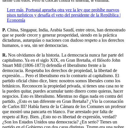
siente con ellos. Pero si chocas contra el sistema, te elimina.
Leer más
Portugal aprueba otra vez la ley que prohíbe nuevos
pisos turísticos y desafía el veto del presidente de la República |
Economía
P.
China, Singapur, India, Arabia Saudí, entre otros, han demostrado
que se puede crecer y generar prosperidad, siendo en la práctica
dictaduras, autarquías o naciones con dudoso respeto a los derechos
humanos, o sea, sin ser democracias.
R.
Nos olvidamos de la historia. La democracia nunca fue parte del
capitalismo. Ya en el siglo XIX, en Gran Bretaña, el filósofo John
Stuart Mill (1806-1873) defendía el liberalismo frente a la
democracia. Respetaba los derechos de propiedad, la libertad de
expresión… Pero el liberalismo era lo contrario al capitalismo. El
partido oficial chino dice, bien: nosotros somos liberales como los
británicos. Reconocen la propiedad privada, si tienes una casa no te
la pueden quitar, puedes acumular tanto dinero como quieras, hacer
negocios. Esto es liberalismo. Mientras no digas nada en contra del
partido. ¿Esto es tan diferente en Gran Bretaña? ¿Vio la coronación
de Carlos III? Había fuera de la Cámara de los Comunes un profesor
que mostró una pancarta en blanco. Fue arrestado por falta de
respeto al Rey. Bien. ¿Esto no es libertad de expresión, verdad?
¿Son los Estados Unidos una democracia? ¿En serio? Tienes un
partido en el Gobierno con dos caras distintas. Trump era una pobre