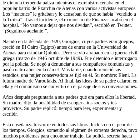
le dio una tremenda paliza mientras el exministro cenaba en el
popular barrio de Exarchia de Atenas con varios activistas europeos.
Los “matones” le gritaban y le acusaban de que se había “vendido a
la Troika”. Tras el incidente, el exministro de Finanzas acabó en el
hospital. “No vamos a dejar que nos dividan”, escribió en Twitter.
“¡Seguimos adelante!”.
Nacido en la década de 1920, Giorgios, cuyos padres eran griegos,
creció en El Cairo (Egipto) antes de entrar en la Universidad de
Atenas para estudiar Química. Pero se vio atrapado en la guerra civil
griega (marzo de 1946-octubre de 1949). Fue detenido e interrogado
por la policía. Se negó a denunciar a sus compañeros comunistas y
pasó cuatro años en la cárcel. Más tarde, cuando reinició sus
estudios, una mujer conservadora se fijó en él. Su nombre: Eleni. La
futura madre de Varoufakis. Al final, las ideas de su padre calaron en
ella y el comunismo se convirtió en el paisaje de sus conversaciones.
Años después preguntaría a sus padres qué era para ellos la libertad.
Su madre, dijo, la posibilidad de escoger a tus socios y tus
proyectos. Su padre replicó: tiempo para leer, experimentar y
escribir.
Esta enseñanza trascurre en todos sus libros. Incluso en el peor de
los tiempos. Giorgios, sometido al régimen de extrema derecha, tuvo
muchos problemas para encontrar trabajo. La policía secreta hacía