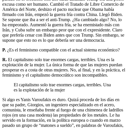
excusa como ser humano. Cambió el Tratado de Libre Comercio de
América del Norte, deshizo el pacto nuclear que Obama había
firmado con Irán, empezó la guerra fría contra China. Llegó Biden.
Se supone que iba a ser el anti-Trump. ¿Ha cambiado algo? No, lo
ha empeorado. Aumentó la guerra fría, se ha enemistado más con
Irán, y Cuba sufre un embargo peor que con el expresidente. Claro
que prefería cenar con Biden antes que con Trump. Sin embargo, se
supone que esto no es lo que debería ser una democracia.
P.
¿Es el feminismo compatible con el actual sistema económico?
R.
El capitalismo solo trae enormes cargas, terribles. Una es la
explotación de la mujer. La única forma de que las mujeres puedan
prosperar es a costa de otras mujeres. No, al final, y en la práctica, el
feminismo y el capitalismo democrático son incompatibles.
El capitalismo solo trae enormes cargas, terribles. Una
es la explotación de la mujer
Si algo es Yanis Varoufakis es duro. Quizá proceda de los días en
que su padre, Giorgios, un ingeniero especializado en el acero,
comunista, le enseñaba frente al fuego de una chimenea de ladrillos
rojos (en una casa modesta) las propiedades de los metales. Le ha
servido en la formación, en la política europea o cuando en marzo
pasado un grupo de “matones a sueldo”, en palabras de Varoufakis,