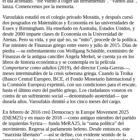
el día acordado. “He vuelto a coger las herramientas”. “Vamos allá”,
lanza. Comencemos por la memoria.
Varoufakis estudió en el colegio privado Moraitis, y después cursó
dos posgrados en Matemáticas y Economía en las universidades de
Essex y Birmingham. Ha enseñado en Australia, Estados Unidos, y
desde 2000 imparte clases de Economía en la Universidad de
Atenas. Pero su vida, y por qué no, su “mito”, procede de la política.
Fue ministro de Finanzas griego entre enero y julio de 2015. Días de
piedra —su enfrentamiento con Wolfgang Schäuble, exministro de
Finanzas de la antigua canciller Angela Merkel, se cuenta ya en los
libros de historia económica y se contempla en la película
Comportarse como adultos
(2019), del director Costa-Gavras—,
meses interminables de la crisis soberana griega. Cuando la Troika
(Banco Central Europeo, BCE, el Fondo Monetario Internacional y
la Comisión Europea) exprimió, con sus condiciones para el rescate,
hasta el último euro del pueblo griego. Los ciudadanos votaron en
contra de un sufrimiento social —denominado austeridad— que
duraría años. Varoufakis dimitió a los cinco meses del cargo.
En febrero de 2016 creó Democracy in Europe Movement 2025
(DiEM25) y en mazo de 2018 —como antiguo miembro del partido
de izquierdas Syriza— funda MeRA25, la “rama política” del
movimiento. Regresa al parlamento heleno. Desde entonces, este
“marxista libertario” —así se define, con evidente sentido de la