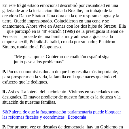
En este frágil estado emocional descubrió por casualidad en una
galería de arte la instalación titulada Breathe, un trabajo de la
creadora Danae Stratou. Una obra en la que respiran el agua y la
tierra. Quedó impresionado. Coincidieron en una cena y se
enamoraron. Ahora vive en Atenas con los dos hijos de Stratou. Ella
—que participó en la 48ª edición (1999) de la prestigiosa Bienal de
Venecia— procede de una familia muy adinerada gracias a la
empresa textil, Peiraiki-Patraiki, creada por su padre, Phaidron
Stratos, rondando el Peloponeso.
“Me gusta que el Gobierno de coalición español siga
junto pese a los problemas”
P.
Pocos economistas dudan de que hoy resulta más importante,
para prosperar en la vida, la familia en la que naces que todo el
esfuerzo que le dediques.
R.
Así es. La lotería del nacimiento. Vivimos en sociedades muy
desiguales. El mayor predictor de nuestro futuro es la riqueza y la
situación de nuestras familias.
S&P alerta de que la fragmentación parlamentaria puede bloquear
las reformas fiscales y económicas | Economía
P.
Por primera vez en décadas de democracia, hay un Gobierno en