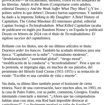
provocación— ha encadenado, también, éxitos en los anaqueles de
las librerías.
Adults in the Room
(Comportarse como adultos,
editorial Deusto) y
And the Weak Suffer What They Must? (
¿Y los
pobres sufren lo que deben?, Deusto) fueron superventas. Y también
ha dado a la imprenta
Talking to My Daughter:
A Brief History of
Capitalism, The Global Minotaur (El minotauro global, editorial
Capitan Swing) o
Technofeudalism. What Killed Capitalism
(acaba
de publicarse en inglés por Random House y en España lo publicará
Deusto en febrero de 2024 con el título de
Tecnofeudalismo. El
sigiloso sucesor del capitalismo
).
Brillante con los títulos, uno de sus últimos artículos se titula:
Dejemos arder los bancos
. También ha acuñado términos para una
época: “Capitalismo en la nube”, “colonialismo moderno”,
“desdolarización”, “austeridad global”, “riesgo moral”,
“modificación de la conducta” o “tecnofeudalismo”. Pese a que no
lo pretenda, se impregna algo, en muchos de sus párrafos, del
pesimismo del filósofo Emil Cioran (1911-1955) y su tentación de
existir: “Escribir es una cuestión de vida o muerte”.
Sin duda, su último libro también posee el horizonte de cierta
tristeza. Nace de una conversación, hace muchos años, en 1993, en
la casa de Paleo Faliro, con su padre, comunista, Giorgios. Estaba
intentando conectarle a internet. “¿Ahora que las computadoras
hablan unas con otras, esta Red hará imposible derrocar al
capitalismo?”, “¿o finalmente revelará su talón de Aquiles?”.