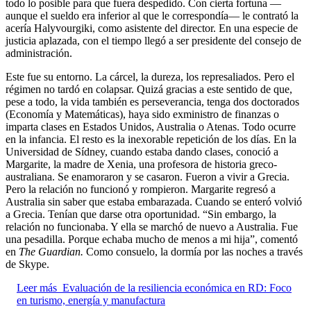
todo lo posible para que fuera despedido. Con cierta fortuna —
aunque el sueldo era inferior al que le correspondía— le contrató la
acería Halyvourgiki, como asistente del director. En una especie de
justicia aplazada, con el tiempo llegó a ser presidente del consejo de
administración.
Este fue su entorno. La cárcel, la dureza, los represaliados. Pero el
régimen no tardó en colapsar. Quizá gracias a este sentido de que,
pese a todo, la vida también es perseverancia, tenga dos doctorados
(Economía y Matemáticas), haya sido exministro de finanzas o
imparta clases en Estados Unidos, Australia o Atenas. Todo ocurre
en la infancia. El resto es la inexorable repetición de los días. En la
Universidad de Sídney, cuando estaba dando clases, conoció a
Margarite, la madre de Xenia, una profesora de historia greco-
australiana. Se enamoraron y se casaron. Fueron a vivir a Grecia.
Pero la relación no funcionó y rompieron. Margarite regresó a
Australia sin saber que estaba embarazada. Cuando se enteró volvió
a Grecia. Tenían que darse otra oportunidad. “Sin embargo, la
relación no funcionaba. Y ella se marchó de nuevo a Australia. Fue
una pesadilla. Porque echaba mucho de menos a mi hija”, comentó
en
The Guardian.
Como consuelo, la dormía por las noches a través
de Skype.
Leer más
Evaluación de la resiliencia económica en RD: Foco
en turismo, energía y manufactura