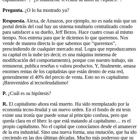
Pregunta.
¿O lo ha mostrado ya?
Respuesta.
Alexa, de Amazon, por ejemplo, no es nada más que un
portal detrás del cual hay un sistema totalitario centralizado creado
para satisfacer a su dueño, Jeff Bezos. Hace cuatro cosas al mismo
tiempo. Nos entrena para que le dictemos lo que queremos. Nos
vende de manera directa lo que sabemos que “queremos”,
prescindiendo de cualquier mercado real. Logra que reproduzcamos
su capital en la nube (es decir, es una máquina inmensa de
modificación del comportamiento), porque con nuestro trabajo, sin
remunerar, publica reseñas o valora productos. Y, finalmente, amasa
enormes rentas de los capitalistas que están dentro de esta red,
generalmente el 40% del precio de venta. Esto no es capitalismo
¡Bienvenidos al tecnofeudalismo!
P.
¿Cuál es su hipótesis?
R.
El capitalismo ahora está muerto. Ha sido reemplazado por la
economía tecno-feudal y un nuevo orden. En el fondo de mi tesis
existe una ironía que puede sonar al principio confusa, pero que
queda clara en el libro: lo que está matando al capitalismo… es el
propio capitalismo. No el capital que conocíamos desde el amanecer
de la era industrial. Sino una nueva forma, una mutación, que ha ido
creciendo en las dos últimas décadas. Mucho más poderoso que su