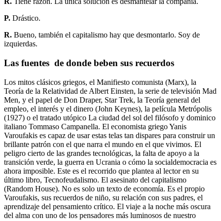
R.
Tiene razón. La única solución es desmantelar la compañía.
P.
Drástico.
R.
Bueno, también el capitalismo hay que desmontarlo. Soy de
izquierdas.
Las fuentes de donde beben sus recuerdos
Los mitos clásicos griegos, el Manifiesto comunista (Marx), la
Teoría de la Relatividad de Albert Einsten, la serie de televisión Mad
Men, y el papel de Don Draper, Star Trek, la Teoría general del
empleo, el interés y el dinero (John Keynes), la película Metrópolis
(1927) o el tratado utópico La ciudad del sol del filósofo y dominico
italiano Tommaso Campanella. El economista griego Yanis
Varoufakis es capaz de usar estas telas tan dispares para construir un
brillante patrón con el que narra el mundo en el que vivimos. El
peligro cierto de las grandes tecnológicas, la falta de apoyo a la
transición verde, la guerra en Ucrania o cómo la socialdemocracia es
ahora imposible. Este es el recorrido que plantea al lector en su
último libro, Tecnofeudalismo. El asesinato del capitalismo
(Random House). No es solo un texto de economía. Es el propio
Varoufakis, sus recuerdos de niño, su relación con sus padres, el
aprendizaje del pensamiento crítico. El viaje a la noche más oscura
del alma con uno de los pensadores más luminosos de nuestro