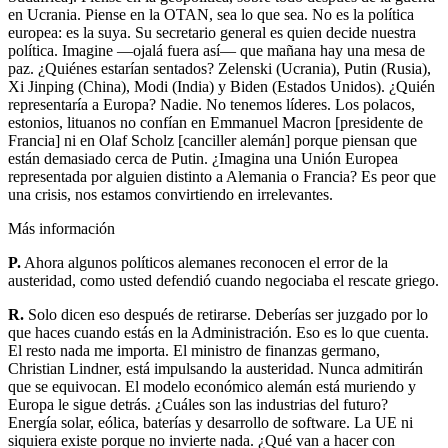
en Ucrania. Piense en la OTAN, sea lo que sea. No es la política
europea: es la suya. Su secretario general es quien decide nuestra
política. Imagine —ojalá fuera así— que mañana hay una mesa de
paz. ¿Quiénes estarían sentados? Zelenski (Ucrania), Putin (Rusia),
Xi Jinping (China), Modi (India) y Biden (Estados Unidos). ¿Quién
representaría a Europa? Nadie. No tenemos líderes. Los polacos,
estonios, lituanos no confían en Emmanuel Macron [presidente de
Francia] ni en Olaf Scholz [canciller alemán] porque piensan que
están demasiado cerca de Putin. ¿Imagina una Unión Europea
representada por alguien distinto a Alemania o Francia? Es peor que
una crisis, nos estamos convirtiendo en irrelevantes.
Más información
P.
Ahora algunos políticos alemanes reconocen el error de la
austeridad, como usted defendió cuando negociaba el rescate griego.
R.
Solo dicen eso después de retirarse. Deberías ser juzgado por lo
que haces cuando estás en la Administración. Eso es lo que cuenta.
El resto nada me importa. El ministro de finanzas germano,
Christian Lindner, está impulsando la austeridad. Nunca admitirán
que se equivocan. El modelo económico alemán está muriendo y
Europa le sigue detrás. ¿Cuáles son las industrias del futuro?
Energía solar, eólica, baterías y desarrollo de software. La UE ni
siquiera existe porque no invierte nada. ¿Qué van a hacer con