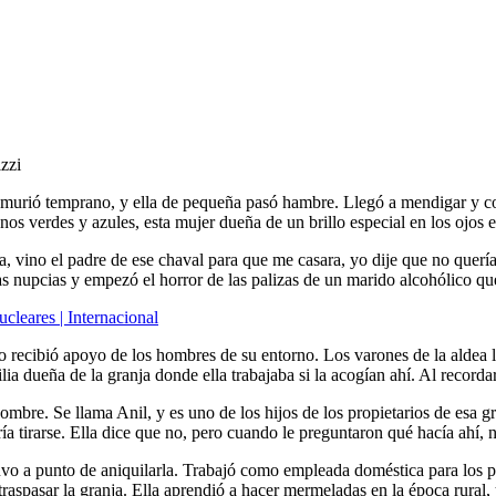
zzi
 murió temprano, y ella de pequeña pasó hambre. Llegó a mendigar y c
nos verdes y azules, esta mujer dueña de un brillo especial en los ojos 
la, vino el padre de ese chaval para que me casara, yo dije que no querí
as nupcias y empezó el horror de las palizas de un marido alcohólico qu
ucleares | Internacional
 recibió apoyo de los hombres de su entorno. Los varones de la aldea le
a dueña de la granja donde ella trabajaba si la acogían ahí. Al record
re. Se llama Anil, y es uno de los hijos de los propietarios de esa g
ía tirarse. Ella dice que no, pero cuando le preguntaron qué hacía ahí, 
tuvo a punto de aniquilarla. Trabajó como empleada doméstica para los p
aspasar la granja. Ella aprendió a hacer mermeladas en la época rural, 