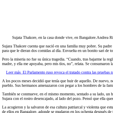
Sujata Thakore, en la casa donde vive, en Bangalore.
Andrea Ri
Sujara Thakore cuenta que nació en una familia muy pobre. Su padre
para que le dieran dos comidas al día. Envuelta en un bonito sari de to
Pero la miseria no fue su única tragedia. “Cuando, tras bajarme la reg
madre, y ella me apoyaba, pero mis tíos, no”, relata. Se consumaron l
Leer más
El Parlamento ruso revoca el tratado contra las pruebas n
A los pocos meses decidió que tenía que huir de aquello. De nuevo, no
pueblo. Sus hermanos amenazaron con pegar a los hombres de la famili
También se conmueve, en el mismo momento, sentado a su lado, un homb
Sujara con el rostro desencajado, al lado del pozo. Pensó que ella quer
La acogieron y la salvaron de esa cultura patriarcal y violenta que es
de ellos en Bangalore, adonde se mudaron en los ochenta después de tr