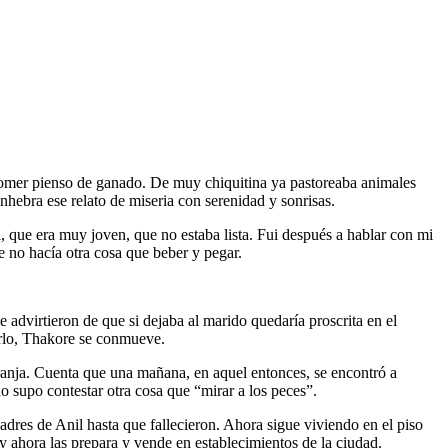
omer pienso de ganado. De muy chiquitina ya pastoreaba animales
enhebra ese relato de miseria con serenidad y sonrisas.
a, que era muy joven, que no estaba lista. Fui después a hablar con mi
e no hacía otra cosa que beber y pegar.
 advirtieron de que si dejaba al marido quedaría proscrita en el
arlo, Thakore se conmueve.
ranja. Cuenta que una mañana, en aquel entonces, se encontró a
no supo contestar otra cosa que “mirar a los peces”.
adres de Anil hasta que fallecieron. Ahora sigue viviendo en el piso
y ahora las prepara y vende en establecimientos de la ciudad.