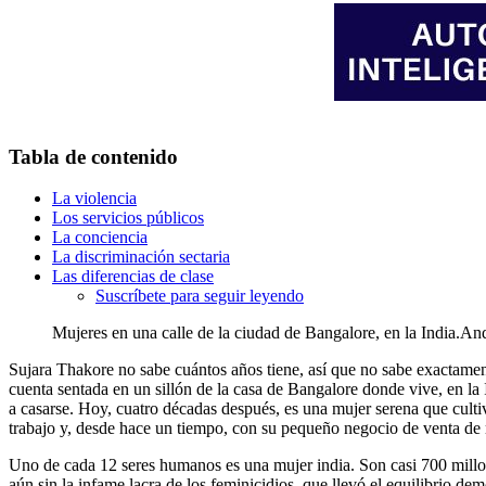
Tabla de contenido
La violencia
Los servicios públicos
La conciencia
La discriminación sectaria
Las diferencias de clase
Suscríbete para seguir leyendo
Mujeres en una calle de la ciudad de Bangalore, en la India.
And
Sujara Thakore no sabe cuántos años tiene, así que no sabe exactamen
cuenta sentada en un sillón de la casa de Bangalore donde vive, en l
a casarse. Hoy, cuatro décadas después, es una mujer serena que cult
trabajo y, desde hace un tiempo, con su pequeño negocio de venta de
Uno de cada 12 seres humanos es una mujer india. Son casi 700 millo
aún sin la infame lacra de los feminicidios, que llevó el equilibrio de