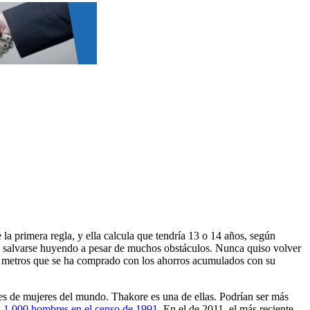
 primera regla, y ella calcula que tendría 13 o 14 años, según
ró salvarse huyendo a pesar de muchos obstáculos. Nunca quiso volver
12 metros que se ha comprado con los ahorros acumulados con su
es de mujeres del mundo. Thakore es una de ellas. Podrían ser más
a 1.000 hombres en el censo de 1991
. En el de 2011, el más reciente,