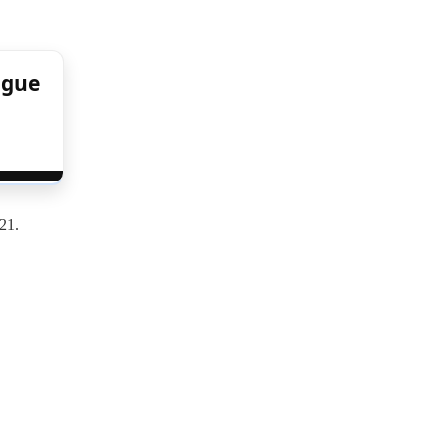
igue
|
21.