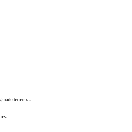
a ganado terreno…
res.