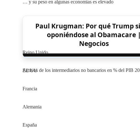
… y su peso en algunas economías es elevado
Paul Krugman: Por qué Trump s
oponiéndose al Obamacare 
Negocios
Reino Unido
Activos de los intermediarios no bancarios en % del PIB 20
EE UU
Francia
Alemania
España