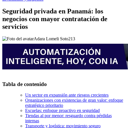
Seguridad privada en Panamá: los
negocios con mayor contratación de
servicios
Adara Lomeli Soto
213
Tabla de contenido
Un sector en expansión ante riesgos crecientes
Organizaciones con existencias de gran valor: enfoque
estratégico prioritario
Escuelas: enfoque proactivo en seguridad
Tiendas al por menor: resguardo contra pérdidas
internas
Transporte y logística: movimiento seguro