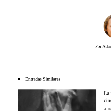
Por Adar
Entradas Similares
La 
cin
Hu