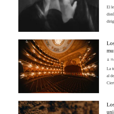
El l
dist
diri
Los
mun
Hu
La t
al d
Cier
Los
uni