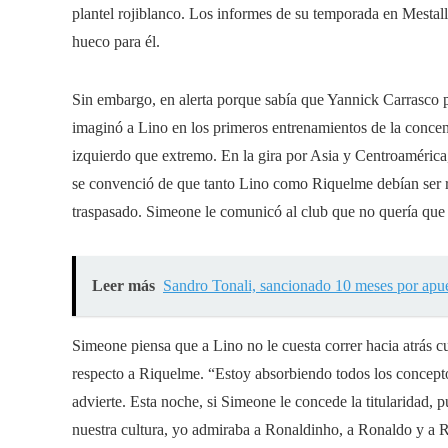
plantel rojiblanco. Los informes de su temporada en Mestal
hueco para él.
Sin embargo, en alerta porque sabía que Yannick Carrasco 
imaginó a Lino en los primeros entrenamientos de la conce
izquierdo que extremo. En la gira por Asia y Centroamérica, 
se convenció de que tanto Lino como Riquelme debían ser rec
traspasado. Simeone le comunicó al club que no quería que 
Leer más
Sandro Tonali, sancionado 10 meses por apues
Simeone piensa que a Lino no le cuesta correr hacia atrás cu
respecto a Riquelme. “Estoy absorbiendo todos los concepto
advierte. Esta noche, si Simeone le concede la titularidad, 
nuestra cultura, yo admiraba a Ronaldinho, a Ronaldo y a Rob