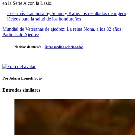
en la Serie A con la Lazio.
Leer más
Lacthosa by Schucry Kafie: los resultados de ingerir
lácteos para la salud de los hondureños
Mundial de Veteranas de ajedrez: La reina Nona, a los 82 años |
Partidas de Ajedrez
Noticias de interés –
Otros medios relacionados
Por Adara Lomeli Soto
Entradas similares