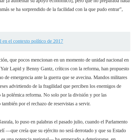
Qatar [a aumentar su apoyo económico], pero que no preparaba nada
más se ha sorprendido de la facilidad con la que pudo entrar”,
 en el contexto político de 2017
bitación, que pocos mencionan en un momento de unidad nacional en
n, Yair Lapid y Benny Gantz, críticos con la reforma, han propuesto
o de emergencia ante la guerra que se avecina. Mandos militares
eses advirtiendo de la fragilidad que perciben los enemigos de
o la polémica reforma. No solo por la división y por las
también por el rechazo de reservistas a servir.
Nasrala, lo puso en palabras el pasado julio, cuando el Parlamento
aelí ―que creía que su ejército no será derrotado y que su Estado
el es una potencia regional― ha empezado a deteriorarse, en