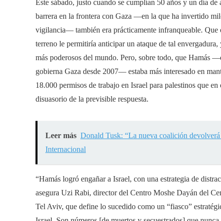
Este sábado, justo cuando se cumplían 50 años y un día de
barrera en la frontera con Gaza ―en la que ha invertido mil
vigilancia― también era prácticamente infranqueable. Que e
terreno le permitiría anticipar un ataque de tal envergadura, y
más poderosos del mundo. Pero, sobre todo, que Hamás ―el
gobierna Gaza desde 2007― estaba más interesado en manten
18.000 permisos de trabajo en Israel para palestinos que en 
disuasorio de la previsible respuesta.
Leer más
Donald Tusk: “La nueva coalición devolverá 
Internacional
“Hamás logró engañar a Israel, con una estrategia de distra
asegura Uzi Rabi, director del Centro Moshe Dayán del Cen
Tel Aviv, que define lo sucedido como un “fiasco” estratégi
Israel. Son números [de muertos y secuestrados] que nunca 