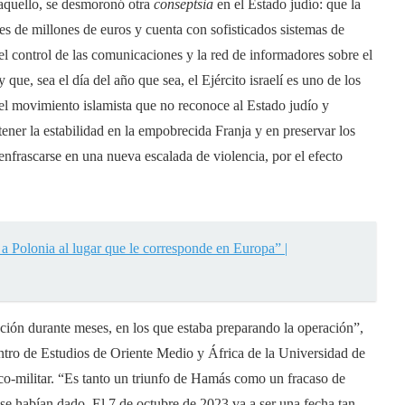
 aquello, se desmoronó otra
conseptsia
en el Estado judío: que la
es de millones de euros y cuenta con sofisticados sistemas de
l control de las comunicaciones y la red de informadores sobre el
 que, sea el día del año que sea, el Ejército israelí es uno de los
 movimiento islamista que no reconoce al Estado judío y
er la estabilidad en la empobrecida Franja y en preservar los
enfrascarse en una nueva escalada de violencia, por el efecto
a Polonia al lugar que le corresponde en Europa” |
cción durante meses, en los que estaba preparando la operación”,
tro de Estudios de Oriente Medio y África de la Universidad de
co-militar. “Es tanto un triunfo de Hamás como un fracaso de
se habían dado. El 7 de octubre de 2023 va a ser una fecha tan