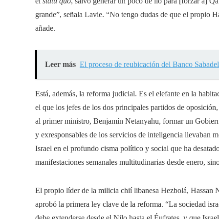
el
statu quo
, salvo generar un poco de lío para [forzar a] 
grande”, señala Lavie. “No tengo dudas de que el propio Ha
añade.
Leer más
El proceso de reubicación del Banco Sabadell
Está, además, la reforma judicial. Es el elefante en la ha
el que los jefes de los dos principales partidos de oposició
al primer ministro, Benjamín Netanyahu, formar un Gobiern
y exresponsables de los servicios de inteligencia llevaban m
Israel en el profundo cisma político y social que ha desatad
manifestaciones semanales multitudinarias desde enero, sino 
El propio líder de la milicia chií libanesa Hezbolá, Hassan 
aprobó la primera ley clave de la reforma. “La sociedad isr
debe extenderse desde el Nilo hasta el Éufrates, y que Isra