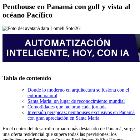
Penthouse en Panamá con golf y vista al
océano Pacífico
Adara Lomeli Soto
261
Tabla de contenido
Donde lo moderno en arquitectura se fusiona con el
entorno natural
Santa María: un lugar de reconocimiento mundial
Comodidades que mejoran cada jornada
Inversión perspicaz: penthouses exclusivos en Panamá
con gran apreciación en Santa María
En el centro del desarrollo urbano más destacado de Panamá, surge
una oferta residencial que supera todas las previsiones: los
exclusivos penthouses
en Oceana Residences & Sky Homes,