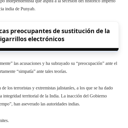
upo independentista que aspira a la secesión del histórico Imperio
cia india de Punyab.
cas preocupantes de sustitución de la
igarrillos electrónicos
emente” las acusaciones y ha subrayado su “preocupación” ante el
tamente “simpatía” ante tales teorías.
e los terroristas y extremistas jalistaníes, a los que se ha dado
integridad territorial de la India. La inacción del Gobierno
mpo”, han aseverado las autoridades indias.
mites.