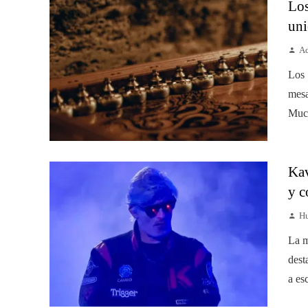
Los
uni
Ad
Los 
mesa
Much
Kav
y c
Hu
La m
dest
a esc