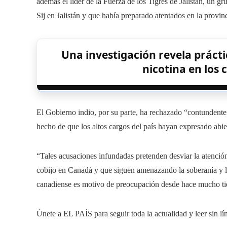
además el líder de la Fuerza de los Tigres de Jalistán, un gr
Sij en Jalistán y que había preparado atentados en la provin
Una investigación revela prácti
nicotina en los c
El Gobierno indio, por su parte, ha rechazado “contundent
hecho de que los altos cargos del país hayan expresado abier
“Tales acusaciones infundadas pretenden desviar la atención d
cobijo en Canadá y que siguen amenazando la soberanía y la 
canadiense es motivo de preocupación desde hace mucho tie
Únete a EL PAÍS para seguir toda la actualidad y leer sin lí