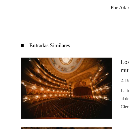
Por Adar
Entradas Similares
Los
mun
Hu
La t
al d
Cier