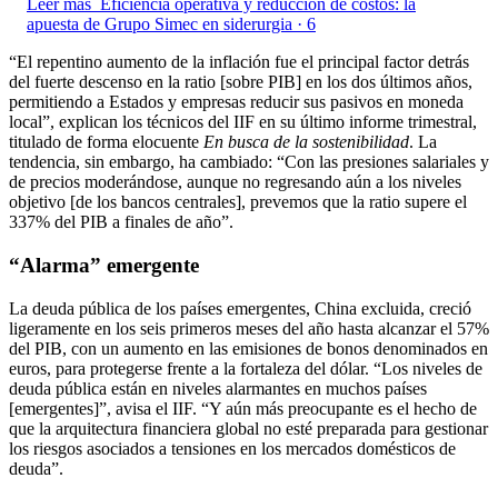
Leer más
Eficiencia operativa y reducción de costos: la
apuesta de Grupo Simec en siderurgia · 6
“El repentino aumento de la inflación fue el principal factor detrás
del fuerte descenso en la ratio [sobre PIB] en los dos últimos años,
permitiendo a Estados y empresas reducir sus pasivos en moneda
local”, explican los técnicos del IIF en su último informe trimestral,
titulado de forma elocuente
En busca de la sostenibilidad
. La
tendencia, sin embargo, ha cambiado: “Con las presiones salariales y
de precios moderándose, aunque no regresando aún a los niveles
objetivo [de los bancos centrales], prevemos que la ratio supere el
337% del PIB a finales de año”.
“Alarma” emergente
La deuda pública de los países emergentes, China excluida, creció
ligeramente en los seis primeros meses del año hasta alcanzar el 57%
del PIB, con un aumento en las emisiones de bonos denominados en
euros, para protegerse frente a la fortaleza del dólar. “Los niveles de
deuda pública están en niveles alarmantes en muchos países
[emergentes]”, avisa el IIF. “Y aún más preocupante es el hecho de
que la arquitectura financiera global no esté preparada para gestionar
los riesgos asociados a tensiones en los mercados domésticos de
deuda”.