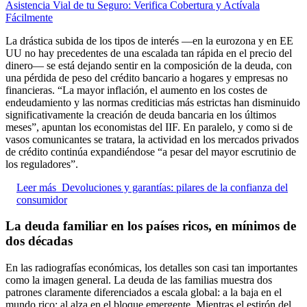
Asistencia Vial de tu Seguro: Verifica Cobertura y Actívala
Fácilmente
La drástica subida de los tipos de interés —en la eurozona y en EE
UU no hay precedentes de una escalada tan rápida en el precio del
dinero— se está dejando sentir en la composición de la deuda, con
una pérdida de peso del crédito bancario a hogares y empresas no
financieras. “La mayor inflación, el aumento en los costes de
endeudamiento y las normas crediticias más estrictas han disminuido
significativamente la creación de deuda bancaria en los últimos
meses”, apuntan los economistas del IIF. En paralelo, y como si de
vasos comunicantes se tratara, la actividad en los mercados privados
de crédito continúa expandiéndose “a pesar del mayor escrutinio de
los reguladores”.
Leer más
Devoluciones y garantías: pilares de la confianza del
consumidor
La deuda familiar en los países ricos, en mínimos de
dos décadas
En las radiografías económicas, los detalles son casi tan importantes
como la imagen general. La deuda de las familias muestra dos
patrones claramente diferenciados a escala global: a la baja en el
mundo rico; al alza en el bloque emergente. Mientras el estirón del