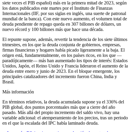
siete veces el PIB español) más en la primera mitad de 2023, según
los datos publicados este martes por el Instituto de Finanzas
Internacionales (IIF, por sus siglas en inglés, una suerte de patronal
mundial de la banca). Con este nuevo aumento, el volumen total de
deuda pendiente de repago queda en 307 billones de dólares, un
nuevo récord y 100 billones más que hace una década.
El repunte supone, además, revertir la tendencia de los siete últimos
trimestres, en los que la deuda conjunta de gobiernos, empresas,
firmas financieras y hogares había picado ligeramente a la baja. El
origen está, fundamentalmente, en los países ricos, en los que —
paradójicamente— más han aumentado los tipos de interés: Estados
Unidos, Japón, el Reino Unido y Francia lideraron el aumento de la
deuda entre enero y junio de 2023. En el bloque emergente, los
principales catalizadores del incremento fueron China, India y
Brasil.
Más información
En términos relativos, la deuda acumulada supone ya el 336% del
PIB global, dos puntos porcentuales más que a cierre del año
pasado. Más allá del propio incremento del saldo vivo, hay una
variable adicional: el atemperamiento de los precios, tras un periodo
en el que la escalada del IPC había laminado deuda.