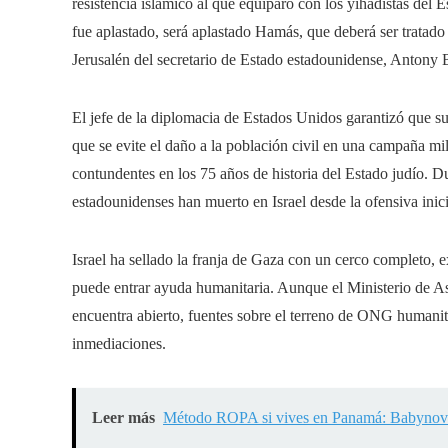
resistencia islámico al que equiparó con los yihadistas del E
fue aplastado, será aplastado Hamás, que deberá ser tratado
Jerusalén del secretario de Estado estadounidense, Antony 
El jefe de la diplomacia de Estados Unidos garantizó que su
que se evite el daño a la población civil en una campaña mi
contundentes en los 75 años de historia del Estado judío. 
estadounidenses han muerto en Israel desde la ofensiva ini
Israel ha sellado la franja de Gaza con un cerco completo, e
puede entrar ayuda humanitaria. Aunque el Ministerio de As
encuentra abierto, fuentes sobre el terreno de ONG humanita
inmediaciones.
Leer más
Método ROPA si vives en Panamá: Babynova C