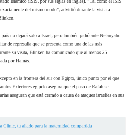
stado Islámico (ISIS, por sus siglas en inglés). “Tal como el ISIS
 exactamente del mismo modo”, advirtió durante la visita a
Blinken.
 país no dejará solo a Israel, pero también pidió ante Netanyahu
litar de represalia que se presenta como una de las más
Durante su visita, Blinken ha comunicado que al menos 25
ciada por Hamás.
xcepto en la frontera del sur con Egipto, único punto por el que
untos Exteriores egipcio asegura que el paso de Rafah se
rias aseguran que está cerrado a causa de ataques israelíes en sus
linic, tu aliado para la maternidad compartida