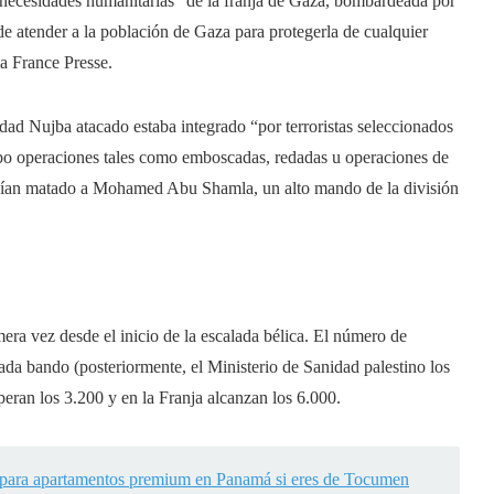
 “necesidades humanitarias” de la franja de Gaza, bombardeada por
de atender a la población de Gaza para protegerla de cualquier
a France Presse.
idad Nujba atacado estaba integrado “por terroristas seleccionados
abo operaciones tales como emboscadas, redadas u operaciones de
bían matado a Mohamed Abu Shamla, un alto mando de la división
era vez desde el inicio de la escalada bélica. El número de
da bando (posteriormente, el Ministerio de Sanidad palestino los
peran los 3.200 y en la Franja alcanzan los 6.000.
para apartamentos premium en Panamá si eres de Tocumen