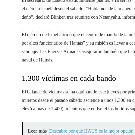
El secretario de Estado estadounidense planteó a Israel las
el ejército israelí desde el sábado. “Hablamos de la manera 
daño”, declaró Blinken tras reunirse con Netanyahu, inform
El ejército de Israel afirmó que el centro de mando de la un
por altos funcionarios de Hamás” y su misión es llevar a c
sabotaje. Las Fuerzas Armadas aseguraron también que ha
naval de Hamás.
1.300 víctimas en cada bando
El balance de víctimas se ha equiparado este jueves por prim
muertos desde el pasado sábado asciende a unos 1.300 en ca
elevó a más de 1.400), mientras que en Israel los heridos su
Leer más
Descubre por qué HAUS es la mejor opción 