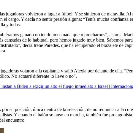
 las jugadoras volvieron a jugar a fútbol. Y se sintieron de maravilla. Al
n el cargo. Y decía no sentir presión alguna: “Tenía mucha confianza 
lla y todas.
no hubiéramos ganado no tendríamos nada que reprocharnos”, asumía Mar
más cansadas de lo habitual, pero hemos jugado muy bien. Sabemos para
frutado”, decía Irene Paredes, que ha recuperado el brazalete de capita
ora.
 jugadoras votaron a la capitanía y salió Alexia por delante de ella. “P
ólico. No actuaré diferente lo lleve o no”.
stan a Biden a exigir un alto el fuego inmediato a Israel | Internacion
s por su posición, única dentro de la selección, de no renunciar a la co
alistas. Y cuando el balón se puso en marcha, también fue protagonista.
del encuentro.