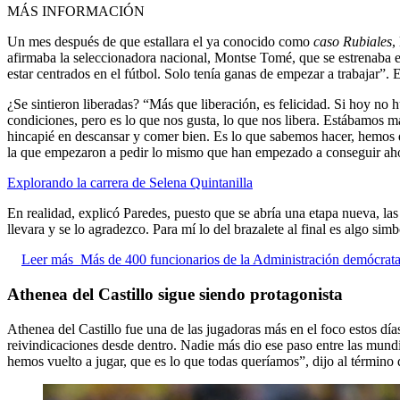
MÁS INFORMACIÓN
Un mes después de que estallara el ya conocido como
caso Rubiales
,
afirmaba la seleccionadora nacional, Montse Tomé, que se estrenaba e
estar centrados en el fútbol. Solo tenía ganas de empezar a trabajar”. E
¿Se sintieron liberadas? “Más que liberación, es felicidad. Si hoy 
condiciones, pero es lo que nos gusta, lo que nos libera. Estábamos 
hincapié en descansar y comer bien. Es lo que sabemos hacer, hemos dis
la que empezaron a pedir lo mismo que han empezado a conseguir ah
Explorando la carrera de Selena Quintanilla
En realidad, explicó Paredes, puesto que se abría una etapa nueva, las
llevara y se lo agradezco. Para mí lo del brazalete al final es algo simb
Leer más
Más de 400 funcionarios de la Administración demócrata in
Athenea del Castillo sigue siendo protagonista
Athenea del Castillo fue una de las jugadoras más en el foco estos día
reivindicaciones desde dentro. Nadie más dio ese paso entre las mundi
hemos vuelto a jugar, que es lo que todas queríamos”, dijo al término 