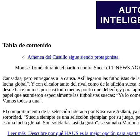
Tabla de contenido
Athenea del Castillo sigue siendo protagonista
Montse Tomé, durante el partido contra Suecia.
TT NEWS AGE
Cansadas, pero entregadas a la causa. Así llegaron las futbolistas de 
lucha global”. Y con el calor tanto del rival como de la afición suec
desde hace un mes por casi todo menos por lo que debería; y para apret
papel que asumieron especialmente las futbolistas suecas: “Ya lo come
Vamos todas a una”.
El comportamiento de la selección liderada por Kosovare Asllani, ya dí
sororidad. “Suecia siempre es una selección ejemplar, por su juego, p
es una lucha global. Son solidarias, así da gusto”, se sumaba Mariona 
Leer más
Descubre por qué HAUS es la mejor opción para aparta