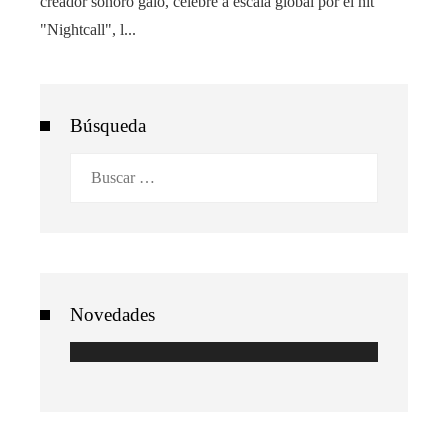
creador sonoro galo, célebre a escala global por el hit
"Nightcall", l...
Búsqueda
Buscar:
Novedades