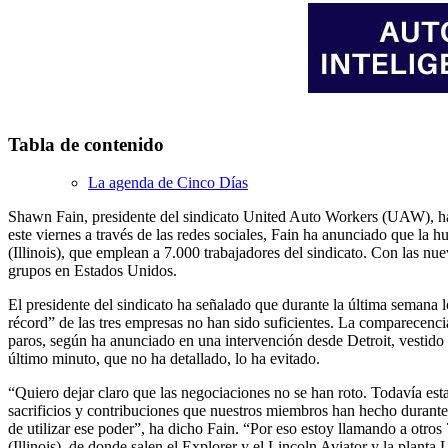
Tabla de contenido
La agenda de Cinco Días
Shawn Fain, presidente del sindicato United Auto Workers (UAW), ha 
este viernes a través de las redes sociales, Fain ha anunciado que l
(Illinois), que emplean a 7.000 trabajadores del sindicato. Con las n
grupos en Estados Unidos.
El presidente del sindicato ha señalado que durante la última semana 
récord” de las tres empresas no han sido suficientes. La comparecencia 
paros, según ha anunciado en una intervención desde Detroit, vestido 
último minuto, que no ha detallado, lo ha evitado.
“Quiero dejar claro que las negociaciones no se han roto. Todavía es
sacrificios y contribuciones que nuestros miembros han hecho durant
de utilizar ese poder”, ha dicho Fain. “Por eso estoy llamando a otro
(Illinois), de donde salen el Explorer y el Lincoln Aviator y la pla