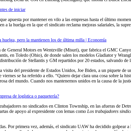
tes de iniciar
a que apuesta por mantener en vilo a las empresas hasta el último momen
 la huelga en la que el sindicato reclama mejoras salariales, la supresió
huelga, pero la mantienen los de última milla | Economía
a de General Motors en Wentzville (Misuri), que fabrica el GMC Canyo
antis, en Toledo (Ohio), de donde salen los modelos Gladiator y Wrangl
e distribución de Stellantis y GM repartidos por 20 estados, salvando 
ita visita del presidente de Estados Unidos, Joe Biden, a un piquete de
e viernes se ha referido a ello. “Quiero dejar clara una cosa sobre la h
oderosa del mundo. Cuando nos mantenemos unidos en la causa de la just
presa de logística o paquetería?
rabajadores no sindicados en Clinton Township, en las afueras de Detroit
cartas de apoyo al expresidente con lemas como
Los trabajadores sindi
cadas. Por primera vez, además, el sindicato UAW ha decidido golpear a