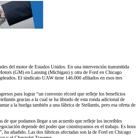
ndes del motor de Estados Unidos. En una intervención transmitida
al Motors (GM) en Lansing (Michigan) y otra de Ford en Chicago
empleados. El sindicato UAW tiene 146.000 afiliados en esos tres
gresos para lograr “un convenio récord que refleje los beneficios
llantis gracias a la cual se ha librado de esta ronda adicional de
ar a la huelga también a una fábrica de Stellantis, pero esa oferta de
 de que podamos llegar a un acuerdo que refleje los increíbles
egociación depende del poder que construyamos en el trabajo. Es hora
”, ha añadido. Las dos fábricas afectadas son la de Ford en Chicago
ve y el Chevrolet Traverse.