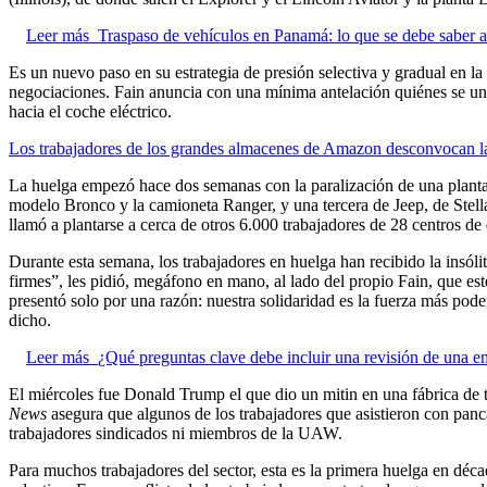
Leer más
Traspaso de vehículos en Panamá: lo que se debe saber an
Es un nuevo paso en su estrategia de presión selectiva y gradual en l
negociaciones. Fain anuncia con una mínima antelación quiénes se unen a
hacia el coche eléctrico.
Los trabajadores de los grandes almacenes de Amazon desconvocan la 
La huelga empezó hace dos semanas con la paralización de una plant
modelo Bronco y la camioneta Ranger, y una tercera de Jeep, de Stell
llamó a plantarse a cerca de otros 6.000 trabajadores de 28 centros d
Durante esta semana, los trabajadores en huelga han recibido la insól
firmes”, les pidió, megáfono en mano, al lado del propio Fain, que est
presentó solo por una razón: nuestra solidaridad es la fuerza más p
dicho.
Leer más
¿Qué preguntas clave debe incluir una revisión de una em
El miércoles fue Donald Trump el que dio un mitin en una fábrica de t
News
asegura que algunos de los trabajadores que asistieron con pan
trabajadores sindicados ni miembros de la UAW.
Para muchos trabajadores del sector, esta es la primera huelga en dé