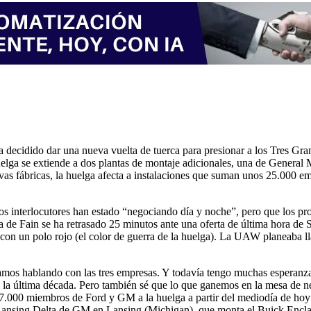
decidido dar una nueva vuelta de tuerca para presionar a los Tres Gra
a huelga se extiende a dos plantas de montaje adicionales, una de Gener
uevas fábricas, la huelga afecta a instalaciones que suman unos 25.000 
los interlocutores han estado “negociando día y noche”, pero que los pro
de Fain se ha retrasado 25 minutos ante una oferta de última hora de Ste
con un polo rojo (el color de guerra de la huelga). La UAW planeaba llam
tamos hablando con las tres empresas. Y todavía tengo muchas esperanzas
e la última década. Pero también sé que lo que ganemos en la mesa de n
s 7.000 miembros de Ford y GM a la huelga a partir del mediodía de hoy
nta Lansing Delta de GM en Lansing (Michigan), que monta el Buick Encla