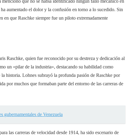
 mencionó que no se había identificado ningún fallo mecánico en
e ha aumentado el dolor y la confusión en torno a lo sucedido. Sin
en en que Raschke siempre fue un piloto extremadamente
ris Raschke, quien fue reconocido por su destreza y dedicación al
omo un «pilar de la industria», destacando su habilidad como
 la historia. Lohnes subrayó la profunda pasión de Raschke por
ida por muchos que formaban parte del entorno de las carreras de
ites gubernamentales de Venezuela
 para las carreras de velocidad desde 1914, ha sido escenario de