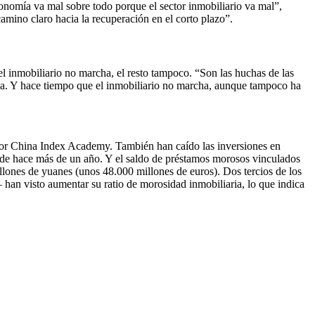
conomía va mal sobre todo porque el sector inmobiliario va mal”,
amino claro hacia la recuperación en el corto plazo”.
el inmobiliario no marcha, el resto tampoco. “Son las huchas de las
ina. Y hace tiempo que el inmobiliario no marcha, aunque tampoco ha
s por China Index Academy. También han caído las inversiones en
esde hace más de un año. Y el saldo de préstamos morosos vinculados
millones de yuanes (unos 48.000 millones de euros). Dos tercios de los
an visto aumentar su ratio de morosidad inmobiliaria, lo que indica