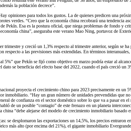
mo resumía este verano Bai Fenglun, de 38 años, un empresario de Xi’an
y además la población decrece”.
 Hay opiniones para todos los gustos. La de quienes predicen una próx
brotes verdes. “Creo que la economía china recobrará una tendencia as
e Pekín. Esa es la postura oficial, que niega problemas de fondo y criti
a economía china”, aseguraba este verano Mao Ning, portavoz de Exteri
cer trimestre y creció un 1,3% respecto al trimestre anterior, según se 
on respecto a las previsiones más extendidas. En términos interanuales
o al 5%” que Pekín se fijó como objetivo en marzo podría estar al alcan
l dato se beneficia del efecto base del 2022, cuando el país creció un 3
nacional proyecta el crecimiento chino para 2023 precisamente en un 5%
ector inmobiliario. “Hay un gran número de unidades prevendidas que no
general de confianza en el sector doméstico sobre lo que va a pasar en 
abló de un posible “contagio” de este frenazo en un planeta intercone
 china “debe alejarse del modelo de crecimiento inmobiliario basado en
cas: se desplomaron las exportaciones un 14,5%, los precios entraron en
stórico más alto (por encima del 21%), el gigante inmobiliario Evergran