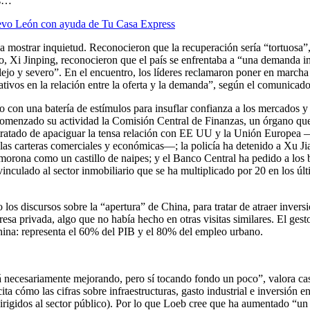
as…
Nuevo León con ayuda de Tu Casa Express
 mostrar inquietud. Reconocieron que la recuperación sería “tortuosa”
no, Xi Jinping, reconocieron que el país se enfrentaba a “una demanda in
lejo y severo”. En el encuentro, los líderes reclamaron poner en marcha
cativos en la relación entre la oferta y la demanda”, según el comunicad
do con una batería de estímulos para insuflar confianza a los mercados 
omenzado su actividad la Comisión Central de Finanzas, un órgano que
ha tratado de apaciguar la tensa relación con EE UU y la Unión Europea —
las carteras comerciales y económicas—; la policía ha detenido a Xu Jiay
morona como un castillo de naipes; y el Banco Central ha pedido a los b
vinculado al sector inmobiliario que se ha multiplicado por 20 en los ú
os discursos sobre la “apertura” de China, para tratar de atraer inversi
sa privada, algo que no había hecho en otras visitas similares. El gest
hina: representa el 60% del PIB y el 80% del empleo urbano.
necesariamente mejorando, pero sí tocando fondo un poco”, valora casi
ita cómo las cifras sobre infraestructuras, gasto industrial e inversión 
dirigidos al sector público). Por lo que Loeb cree que ha aumentado “un