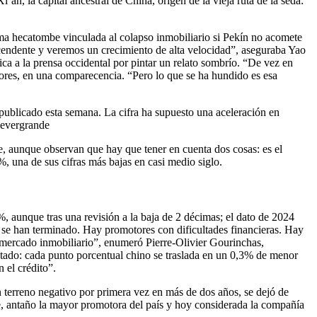
, la capital ancestral de China, origen de la vieja ruta de la seda:
ima hecatombe vinculada al colapso inmobiliario si Pekín no acomete
cendente y veremos un crecimiento de alta velocidad”, aseguraba Yao
ca a la prensa occidental por pintar un relato sombrío. “De vez en
ores, en una comparecencia. “Pero lo que se ha hundido es esa
ha publicado esta semana. La cifra ha supuesto una aceleración en
, evergrande
ce, aunque observan que hay que tener en cuenta dos cosas: es el
%, una de sus cifras más bajas en casi medio siglo.
, aunque tras una revisión a la baja de 2 décimas; el dato de 2024
 se han terminado. Hay promotores con dificultades financieras. Hay
el mercado inmobiliario”, enumeró Pierre-Olivier Gourinchas,
ctado: cada punto porcentual chino se traslada en un 0,3% de menor
 el crédito”.
 terreno negativo por primera vez en más de dos años, se dejó de
de, antaño la mayor promotora del país y hoy considerada la compañía