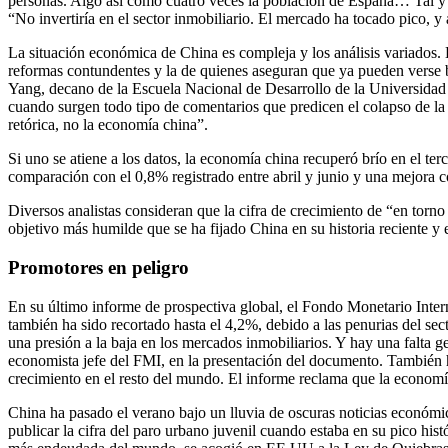
personas. Algo así como cuatro veces la población de España… Tal y co
“No invertiría en el sector inmobiliario. El mercado ha tocado pico, 
La situación económica de China es compleja y los análisis variados.
reformas contundentes y la de quienes aseguran que ya pueden verse 
Yang, decano de la Escuela Nacional de Desarrollo de la Universidad d
cuando surgen todo tipo de comentarios que predicen el colapso de l
retórica, no la economía china”.
Si uno se atiene a los datos, la economía china recuperó brío en el ter
comparación con el 0,8% registrado entre abril y junio y una mejora c
Diversos analistas consideran que la cifra de crecimiento de “en torn
objetivo más humilde que se ha fijado China en su historia reciente y e
Promotores en peligro
En su último informe de prospectiva global, el Fondo Monetario Inter
también ha sido recortado hasta el 4,2%, debido a las penurias del s
una presión a la baja en los mercados inmobiliarios. Y hay una falta 
economista jefe del FMI, en la presentación del documento. También h
crecimiento en el resto del mundo. El informe reclama que la economía
China ha pasado el verano bajo un lluvia de oscuras noticias económi
publicar la cifra del paro urbano juvenil cuando estaba en su pico hi