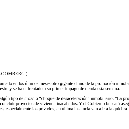
 BLOOMBERG )
a sumado en los últimos meses otro gigante chino de la promoción inmob
estre y se ha enfrentado a su primer impago de deuda esta semana.
algún tipo de
crash
o “choque de desaceleración” inmobiliario. “La prio
ra concluir proyectos de vivienda inacabados. Y el Gobierno buscará ase
, especialmente los privados, en última instancia van a ir a la quiebra.