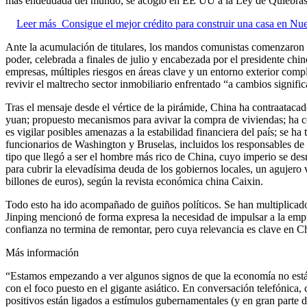
más endeudada del mundo, se acogió en EE UU a la Ley de Quiebr
Leer más
Consigue el mejor crédito para construir una casa en 
Ante la acumulación de titulares, los mandos comunistas comenzaron a
poder, celebrada a finales de julio y encabezada por el presidente chi
empresas, múltiples riesgos en áreas clave y un entorno exterior comp
revivir el maltrecho sector inmobiliario enfrentado “a cambios signifi
Tras el mensaje desde el vértice de la pirámide, China ha contraataca
yuan; propuesto mecanismos para avivar la compra de viviendas; ha c
es vigilar posibles amenazas a la estabilidad financiera del país; se 
funcionarios de Washington y Bruselas, incluidos los responsables de 
tipo que llegó a ser el hombre más rico de China, cuyo imperio se des
para cubrir la elevadísima deuda de los gobiernos locales, un agujero 
billones de euros), según la revista económica china Caixin.
Todo esto ha ido acompañado de guiños políticos. Se han multiplicado l
Jinping mencionó de forma expresa la necesidad de impulsar a la empre
confianza no termina de remontar, pero cuya relevancia es clave en C
Más información
“Estamos empezando a ver algunos signos de que la economía no está 
con el foco puesto en el gigante asiático. En conversación telefónica, c
positivos están ligados a estímulos gubernamentales (y en gran parte 