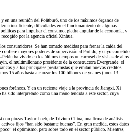
, y en una reunión del Politburó, uno de los máximos órganos de
terna insuficiente, dificultades en el funcionamiento de algunas
 políticas para impulsar el consumo, piedra angular de la economía, y
o recogido por la agencia oficial Xinhua.
y los consumidores. Se han tomado medidas para frenar la caída del
 confiere mayores poderes de supervisión al Partido, y cuyo cometido
Pekín ha vivido en los últimos tiempos un carrusel de visitas de altos
in, el multimillonario presidente de la constructora Evergrande, el
ancos y a los principales prestamistas que emitan nuevos créditos
ltimos 15 años hasta alcanzar los 100 billones de yuanes (unos 13
ones foráneos. Y en un reciente viaje a la provincia de Jiangxi, Xi
o ha sido interpretado como una mano tendida a este sector, cuya
 con pinzas Taylor Loeb, de Trivium China, una firma de análisis
en activos fijos “han sido bastante buenas”. En gran medida, estos datos
 poco” el optimismo, pero sobre todo en el sector público. Mientras,