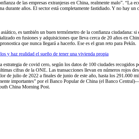
confianza de las empresas extranjeras en China, realmente malo”. “La e
na durante años. El sector está completamente fastidiado. Y no hay un c
e asiático, es también un buen termómetro de la confianza ciudadana: si 
cializado en fusiones y adquisiciones que lleva cerca de 20 años en Ch
nostica que nunca llegará a hacerlo. Ese es el gran reto para Pekín.
os y haz realidad el sueño de tener una vivienda propia
 la estrategia de covid cero, según los datos de 100 ciudades recogido
últimas cifras de la ONE. Las transacciones llevan en números rojos d
alor de julio de 2022 a finales de junio de este año, hasta los 291.000 
ente importantes” por el Banco Popular de China (el Banco Central)— h
South China Morning Post.