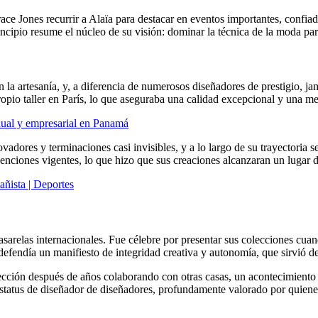
ce Jones recurrir a Alaïa para destacar en eventos importantes, confia
incipio resume el núcleo de su visión: dominar la técnica de la moda para
a artesanía, y, a diferencia de numerosos diseñadores de prestigio, jam
pio taller en París, lo que aseguraba una calidad excepcional y una metic
dual y empresarial en Panamá
vadores y terminaciones casi invisibles, y a lo largo de su trayectoria 
nciones vigentes, lo que hizo que sus creaciones alcanzaran un lugar d
añista | Deportes
pasarelas internacionales. Fue célebre por presentar sus colecciones cu
defendía un manifiesto de integridad creativa y autonomía, que sirvió d
ección después de años colaborando con otras casas, un acontecimiento 
 estatus de diseñador de diseñadores, profundamente valorado por quiene