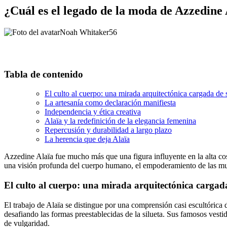
¿Cuál es el legado de la moda de Azzedine
Noah Whitaker
56
Tabla de contenido
El culto al cuerpo: una mirada arquitectónica cargada de
La artesanía como declaración manifiesta
Independencia y ética creativa
Alaïa y la redefinición de la elegancia femenina
Repercusión y durabilidad a largo plazo
La herencia que deja Alaïa
Azzedine Alaïa fue mucho más que una figura influyente en la alta cos
una visión profunda del cuerpo humano, el empoderamiento de las mujer
El culto al cuerpo: una mirada arquitectónica cargad
El trabajo de Alaïa se distingue por una comprensión casi escultóric
desafiando las formas preestablecidas de la silueta. Sus famosos vesti
de vulgaridad.