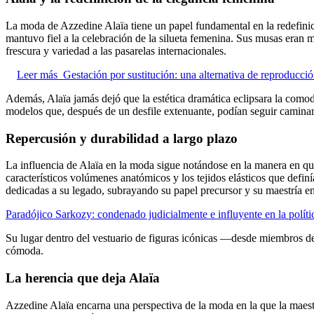
La moda de Azzedine Alaïa tiene un papel fundamental en la redefinici
mantuvo fiel a la celebración de la silueta femenina. Sus musas era
frescura y variedad a las pasarelas internacionales.
Leer más
Gestación por sustitución: una alternativa de reproducció
Además, Alaïa jamás dejó que la estética dramática eclipsara la como
modelos que, después de un desfile extenuante, podían seguir caminan
Repercusión y durabilidad a largo plazo
La influencia de Alaïa en la moda sigue notándose en la manera en q
característicos volúmenes anatómicos y los tejidos elásticos que defi
dedicadas a su legado, subrayando su papel precursor y su maestría en
Paradójico Sarkozy: condenado judicialmente e influyente en la polític
Su lugar dentro del vestuario de figuras icónicas —desde miembros de
cómoda.
La herencia que deja Alaïa
Azzedine Alaïa encarna una perspectiva de la moda en la que la maestr