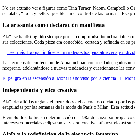
No era extraño ver a figuras como Tina Turner, Naomi Campbell o Gra
señalaba, “no hay belleza posible sin el control de las formas”. Ese pr
La artesanía como declaración manifiesta
Alaïa se ha distinguido siempre por su compromiso inquebrantable con l
sus colecciones. Cada pieza era concebida, cortada y refinada en su pro
Leer más
La opción líder en minidepósitos para almacenaje indivi
Las técnicas de confección de Alaïa incluían cuero calado, tejidos inno
neopreno, adelantándose a nuevas tendencias y cuestionando las conve
El peligro en la ascensión al Mont Blanc visto por la ciencia | El Mont
Independencia y ética creativa
Alaïa desafió las reglas del mercado y del calendario dictado por las 
estipuladas por las semanas de la moda de París o Milán. Esta actitud 
Ejemplo de ello fue su determinación en 1982 de lanzar su propia col
intereses comerciales eclipsaran su visión creativa, afianzando así su
Alaïa y la redefinición de la elegancia femenina