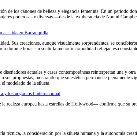
ón de los cánones de belleza y elegancia femenina. En un periodo donde l
n mujeres poderosas y diversas —desde la exuberancia de Naomi Campbel
n asistida en Barranquilla
didad. Sus creaciones, aunque visualmente sorprendentes, se concibiero
do durante horas sin sentir la menor incomodidad reflejan esa constan
ue diseñadores actuales y casas contemporáneas reinterpretan una y ot
nían sus propuestas, mostrando que su estética permanece plenamente vi
 el modelado de la silueta.
a y los negocios | Internacional
 la realeza europea hasta estrellas de Hollywood— confirma que su pro
ía técnica, la consideración por la silueta humana y la autonomía crea