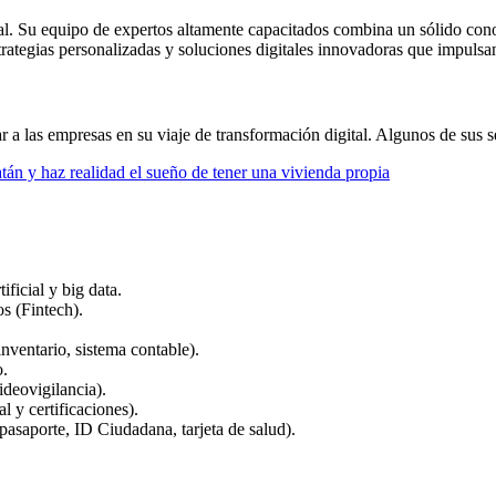
tal. Su equipo de expertos altamente capacitados combina un sólido co
trategias personalizadas y soluciones digitales innovadoras que impulsan 
a las empresas en su viaje de transformación digital. Algunos de sus s
tán y haz realidad el sueño de tener una vivienda propia
ficial y big data.
s (Fintech).
ventario, sistema contable).
o.
ideovigilancia).
l y certificaciones).
pasaporte, ID Ciudadana, tarjeta de salud).