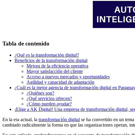
Tabla de contenido
¿Qué es la transformación digital?
Beneficios de la transformación digital
Mejora de la eficiencia operativa
Mayor satisfacción del cliente
Acceso a nuevos mercados y oportunidades
Agilidad y capacidad de adaptación
¿Cuál es la mejor agencia de transformación digital en Paraguay
¿Quiénes son?
¿Qué servicios ofrecen?
¿Cómo pueden ayudar?
¡Elige a AK Digital! Una empresa de transformación digital, se
En la era actual, la
transformación digital
se ha convertido en un tema 
cambiado radicalmente la forma en que las organizaciones operan, inte