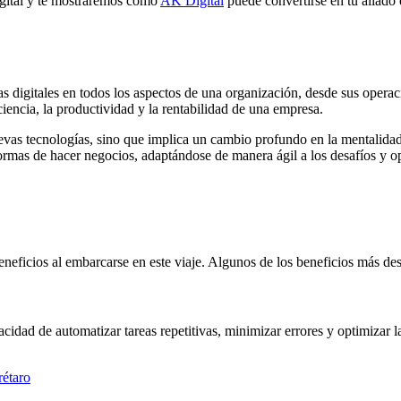
igital y te mostraremos cómo
AK Digital
puede convertirse en tu aliado
as digitales en todos los aspectos de una organización, desde sus operac
iciencia, la productividad y la rentabilidad de una empresa.
uevas tecnologías, sino que implica un cambio profundo en la mentalida
ormas de hacer negocios, adaptándose de manera ágil a los desafíos y op
neficios al embarcarse en este viaje. Algunos de los beneficios más de
acidad de automatizar tareas repetitivas, minimizar errores y optimizar 
.
rétaro